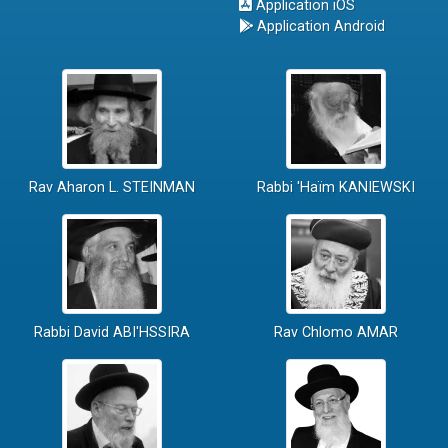
Application iOS
Application Android
Rav Aharon L. STEINMAN
Rabbi 'Haïm KANIEWSKI
Rabbi David ABI'HSSIRA
Rav Chlomo AMAR