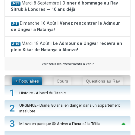
Mardi 8 Septembre |
Dinner d'hommage au Rav
J-31
Sitruk à Londres — 10 ans déjà
Dimanche 16 Août |
Venez rencontrer le Admour
J-8
de Ungvar à Natanya!
Mardi 18 Août |
Le Admour de Ungvar recevra en
J-10
plein Kikar de Natanya à Alonzo!
Voir tous les événements à venir
+ Populaires
Cours
Questions au Rav
1
Histoire - À bord du Titanic
2
URGENCE - Diane, 80 ans, en danger dans un appartement
insalubre
3
Mitsva en panique 😨 Arriver à l'heure à la Téfila