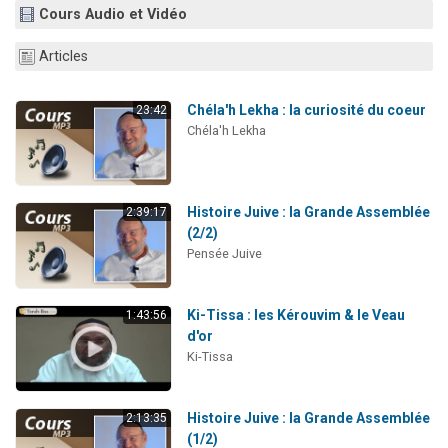
Cours Audio et Vidéo
13 personnes viennent de demander une bénédiction
30 personnes viennent de faire un don pour Sauvez la jambe de Yohan
Articles
Il reste 49 places pour étudier en groupe sur Zoom
12 nouvelles musiques dans Torah-Box Music
Chéla'h Lekha : la curiosité du coeur
23:42
Chéla'h Lekha
29 personnes viennent de demander une bénédiction
Histoire Juive : la Grande Assemblée
2:39:17
(2/2)
Pensée Juive
Ki-Tissa : les Kérouvim & le Veau
1:43:56
d'or
Ki-Tissa
Histoire Juive : la Grande Assemblée
2:13:35
(1/2)