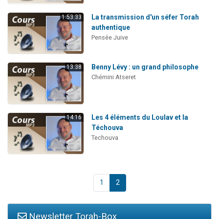
La transmission d'un séfer Torah
1:53:33
authentique
Pensée Juive
Benny Lévy : un grand philosophe
13:38
Chémini Atseret
Les 4 éléments du Loulav et la
14:16
Téchouva
Techouva
1
2
Newsletter Torah-Box