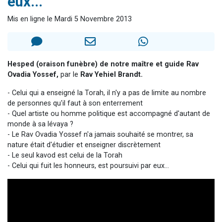
eux..."
13 personnes viennent de demander une bénédiction
Mis en ligne le Mardi 5 Novembre 2013
30 personnes viennent de faire un don pour Sauvez la jambe de Yohan
Il reste 49 places pour étudier en groupe sur Zoom
12 nouvelles musiques dans Torah-Box Music
Hesped (oraison funèbre) de notre maître et guide Rav
29 personnes viennent de demander une bénédiction
Ovadia Yossef,
par le
Rav Yehiel Brandt.
- Celui qui a enseigné la Torah, il n'y a pas de limite au nombre
de personnes qu'il faut à son enterrement
- Quel artiste ou homme politique est accompagné d'autant de
monde à sa lévaya ?
- Le Rav Ovadia Yossef n'a jamais souhaité se montrer, sa
nature était d'étudier et enseigner discrètement
- Le seul kavod est celui de la Torah
- Celui qui fuit les honneurs, est poursuivi par eux...