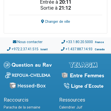
Entrée à
20:11
Sortie à
21:12
Changer de ville
Nous contacter
+33.1.80.20.5000
France
+972.2.37.41.515
+1.437.887.14.93
Israël
Canada
Raccourcis
Ressources
Paracha de la semaine
Calendrier Juif