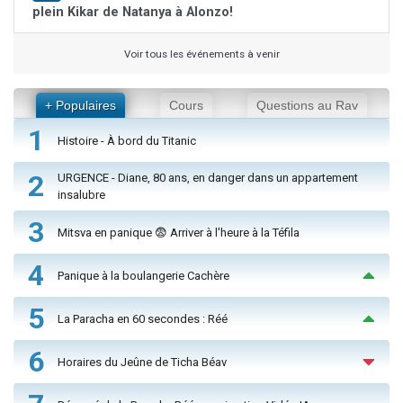
plein Kikar de Natanya à Alonzo!
Voir tous les événements à venir
+ Populaires
Cours
Questions au Rav
1
Histoire - À bord du Titanic
2
URGENCE - Diane, 80 ans, en danger dans un appartement
insalubre
3
Mitsva en panique 😨 Arriver à l'heure à la Téfila
4
Panique à la boulangerie Cachère
5
La Paracha en 60 secondes : Réé
6
Horaires du Jeûne de Ticha Béav