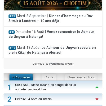
Mardi 8 Septembre |
Dinner d'hommage au Rav
J-31
Sitruk à Londres — 10 ans déjà
Dimanche 16 Août |
Venez rencontrer le Admour
J-8
de Ungvar à Natanya!
Mardi 18 Août |
Le Admour de Ungvar recevra en
J-10
plein Kikar de Natanya à Alonzo!
Voir tous les événements à venir
+ Populaires
Cours
Questions au Rav
1
URGENCE - Diane, 80 ans, en danger dans un
appartement insalubre
2
Histoire - À bord du Titanic