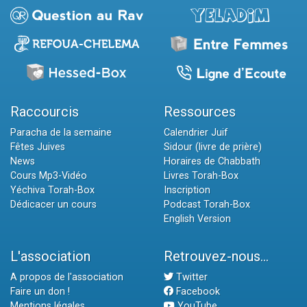
Raccourcis
Ressources
Paracha de la semaine
Calendrier Juif
Fêtes Juives
Sidour (livre de prière)
News
Horaires de Chabbath
Cours Mp3-Vidéo
Livres Torah-Box
Yéchiva Torah-Box
Inscription
Dédicacer un cours
Podcast Torah-Box
English Version
L'association
Retrouvez-nous...
A propos de l'association
Twitter
Faire un don !
Facebook
Mentions légales
YouTube