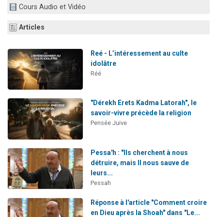
Cours Audio et Vidéo
13 personnes viennent de demander une bénédiction
30 personnes viennent de faire un don pour Sauvez la jambe de Yohan
Articles
Il reste 49 places pour étudier en groupe sur Zoom
12 nouvelles musiques dans Torah-Box Music
Reé - L’intéressement au culte
idolâtre
29 personnes viennent de demander une bénédiction
Réé
"Dérekh Erets Kadma Latorah", le
savoir-vivre précède la religion
Pensée Juive
Pessa'h : "Ils cherchent à nous
détruire, mais Il nous sauve de
leurs...
Pessah
Réponse à l'article "Comment croire
en Dieu après la Shoah" dans "Le...