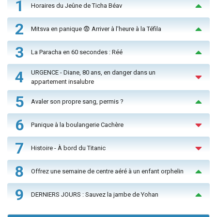
1
Horaires du Jeûne de Ticha Béav
2
Mitsva en panique 😨 Arriver à l'heure à la Téfila
3
La Paracha en 60 secondes : Réé
4
URGENCE - Diane, 80 ans, en danger dans un
appartement insalubre
5
Avaler son propre sang, permis ?
6
Panique à la boulangerie Cachère
7
Histoire - À bord du Titanic
8
Offrez une semaine de centre aéré à un enfant orphelin
9
DERNIERS JOURS : Sauvez la jambe de Yohan