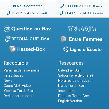
Nous contacter
+33.1.80.20.5000
France
+972.2.37.41.515
+1.437.887.14.93
Israël
Canada
Raccourcis
Ressources
Paracha de la semaine
Calendrier Juif
Fêtes Juives
Sidour (livre de prière)
News
Horaires de Chabbath
Cours Mp3-Vidéo
Livres Torah-Box
Yéchiva Torah-Box
Inscription
Dédicacer un cours
Podcast Torah-Box
English Version