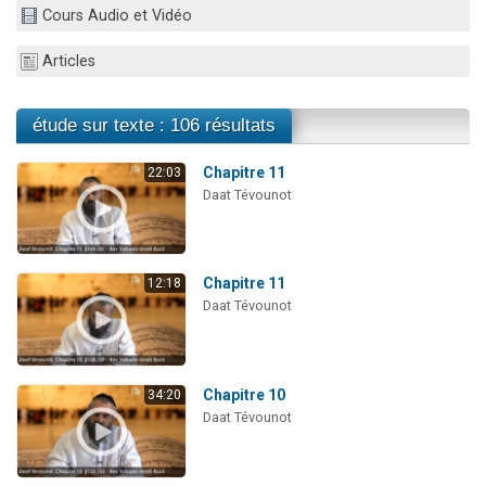
Cours Audio et Vidéo
4 personnes viennent de nous rejoindre sur WhatsApp
3 personnes viennent de nous rejoindre sur WhatsApp
Articles
3 personnes viennent de faire un don pour 5 jours de vacances aux Orphelins
Odaya vient de donner son Maasser
étude sur texte : 106 résultats
2 personnes viennent de faire un don pour Tsédaka : pauvres d'Israel
Chapitre 11
22:03
Daat Tévounot
Chapitre 11
12:18
Daat Tévounot
Chapitre 10
34:20
Daat Tévounot