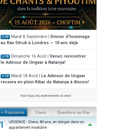
Mardi 8 Septembre |
Dinner d'hommage
J-33
au Rav Sitruk à Londres — 10 ans déjà
Dimanche 16 Août |
Venez rencontrer
J-10
le Admour de Ungvar à Natanya!
Mardi 18 Août |
Le Admour de Ungvar
J-12
recevra en plein Kikar de Natanya à Alonzo!
Voir tous les événements à venir
+ Populaires
Cours
Questions au Rav
1
URGENCE - Diane, 80 ans, en danger dans un
appartement insalubre