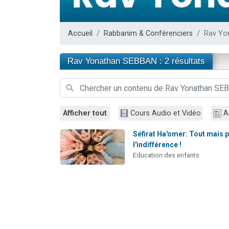
61 personnes
Il reste 
Accueil
Rabbanim & Conférenciers
Rav Yo
Ariel vient 
Nathaniel vi
Rav Yonathan SEBBAN : 2 résultats
4 personnes 
Afficher tout
Cours Audio et Vidéo
A
Séfirat Ha'omer: Tout mais 
l'indifférence !
Education des enfants