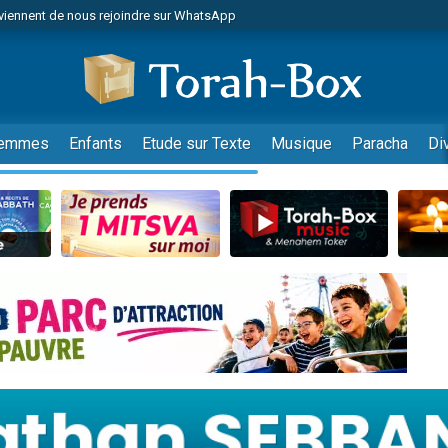
viennent de nous rejoindre sur WhatsApp
de donner son Maasser
es viennent de faire un don pour 5 jours de vacances aux Orphelins
es viennent de faire un don pour Diane, 80 ans, dans un appartement insalub
viennent de nous rejoindre sur WhatsApp
emmes
Enfants
Etude sur Texte
Musique
Paracha
Di
 viennent de demander une bénédiction
nnes viennent de faire un don pour Sauvez la jambe de Yohan
49 places pour étudier en groupe sur Zoom
lles musiques dans Torah-Box Music
viennent de nous rejoindre sur WhatsApp
viennent de nous rejoindre sur WhatsApp
les musiques dans Torah-Box Music
viennent de nous rejoindre sur WhatsApp
es viennent de faire un don pour Tsédaka : pauvres d'Israel
sion radio : Visions de grandeur n°104 : Le Chabbath et le Birkat Hamazone à 