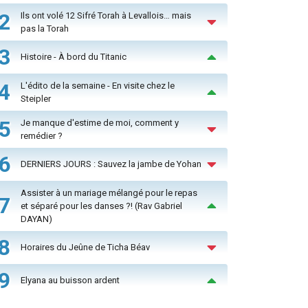
2
Ils ont volé 12 Sifré Torah à Levallois… mais
pas la Torah
3
Histoire - À bord du Titanic
4
L'édito de la semaine - En visite chez le
Steipler
5
Je manque d'estime de moi, comment y
remédier ?
6
DERNIERS JOURS : Sauvez la jambe de Yohan
Assister à un mariage mélangé pour le repas
7
et séparé pour les danses ?! (Rav Gabriel
DAYAN)
8
Horaires du Jeûne de Ticha Béav
9
Elyana au buisson ardent