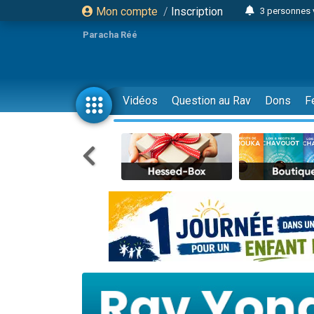
Mon compte
/
Inscription
3 personnes 
Odaya vient 
Paracha Réé
3 personn
3 personn
2 personnes 
Vidéos
Question au Rav
Dons
F
13 personnes
30 perso
Il reste 
12 nouve
3 personnes 
2 personnes 
2 nouvel
3 personnes 
8 personn
Nouvelle émis