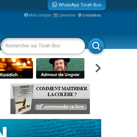
WhatsApp Torah-Box
Mon compte
Calendrier
Columbus
re
vertissements
Livres
Rabbanim
travers le temps