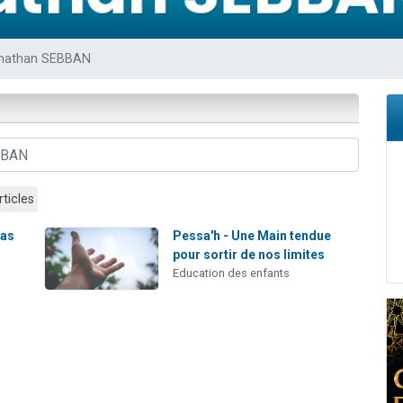
 viennent de demander une bénédiction
49 places pour étudier en groupe sur Zoom
nathan SEBBAN
de donner son Maasser
ent de donner son Maasser
viennent de nous rejoindre sur WhatsApp
rticles
pas
Pessa'h - Une Main tendue
pour sortir de nos limites
Education des enfants