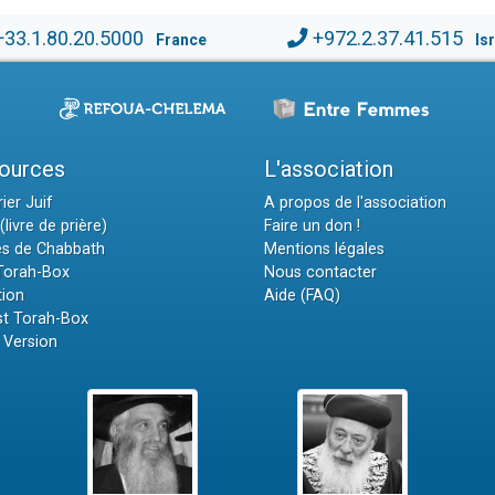
+33.1.80.20.5000
+972.2.37.41.515
France
Is
ources
L'association
ier Juif
A propos de l'association
(livre de prière)
Faire un don !
es de Chabbath
Mentions légales
 Torah-Box
Nous contacter
tion
Aide (FAQ)
t Torah-Box
 Version