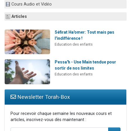
Cours Audio et Vidéo
Nouvelle émission radio : Visions de grandeur n°104 : Le Chabbath et le Birkat Hamazone à travers le temps
61 personnes viennent de demander une bénédiction
Articles
Ariel vient de donner son Maasser
Il reste 49 places pour étudier en groupe sur Zoom
Séfirat Ha'omer: Tout mais pas
l'indifférence !
Eva vient de donner son Maasser
Education des enfants
Pessa'h - Une Main tendue pour
sortir de nos limites
Education des enfants
Newsletter Torah-Box
Pour recevoir chaque semaine les nouveaux cours et
articles, inscrivez-vous dès maintenant :