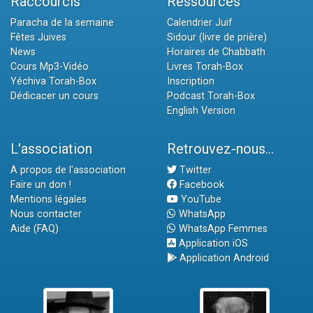
Raccourcis
Ressources
Paracha de la semaine
Calendrier Juif
Fêtes Juives
Sidour (livre de prière)
News
Horaires de Chabbath
Cours Mp3-Vidéo
Livres Torah-Box
Yéchiva Torah-Box
Inscription
Dédicacer un cours
Podcast Torah-Box
English Version
L'association
Retrouvez-nous...
A propos de l'association
Twitter
Faire un don !
Facebook
Mentions légales
YouTube
Nous contacter
WhatsApp
Aide (FAQ)
WhatsApp Femmes
Application iOS
Application Android