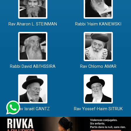
Rav Aharon L. STEINMAN
Rabbi 'Haïm KANIEWSKI
Rabbi David ABI'HSSIRA
Rav Chlomo AMAR
Rav Israël GANTZ
Rav Yossef-Haïm SITRUK