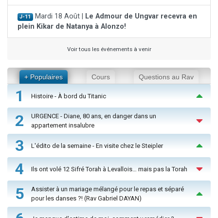
Mardi 18 Août |
Le Admour de Ungvar recevra en
J-11
plein Kikar de Natanya à Alonzo!
Voir tous les événements à venir
+ Populaires
Cours
Questions au Rav
1
Histoire - À bord du Titanic
2
URGENCE - Diane, 80 ans, en danger dans un
appartement insalubre
3
L'édito de la semaine - En visite chez le Steipler
4
Ils ont volé 12 Sifré Torah à Levallois… mais pas la Torah
5
Assister à un mariage mélangé pour le repas et séparé
pour les danses ?! (Rav Gabriel DAYAN)