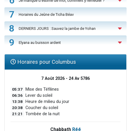
6
Je manque d'estime de moi, comment y remédier ?
7
Horaires du Jeûne de Ticha Béav
8
DERNIERS JOURS : Sauvez la jambe de Yohan
9
Elyana au buisson ardent
Horaires pour Columbus
7 Août 2026 - 24 Av 5786
05:37
Mise des Téfilines
06:36
Lever du soleil
13:38
Heure de milieu du jour
20:38
Coucher du soleil
21:21
Tombée de la nuit
Chabbath
Réé