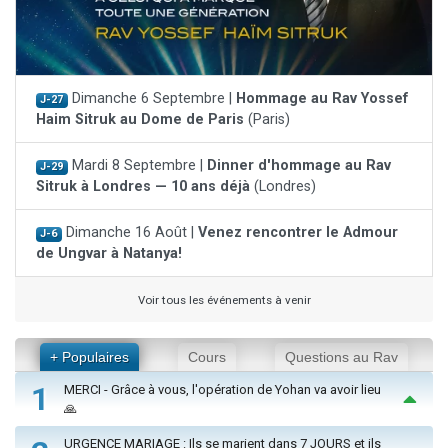
Dimanche 6 Septembre |
Hommage au Rav Yossef
J-27
Haim Sitruk au Dome de Paris
(Paris)
Mardi 8 Septembre |
Dinner d'hommage au Rav
J-29
Sitruk à Londres — 10 ans déjà
(Londres)
Dimanche 16 Août |
Venez rencontrer le Admour
J-6
de Ungvar à Natanya!
Voir tous les événements à venir
+ Populaires
Cours
Questions au Rav
1
MERCI - Grâce à vous, l'opération de Yohan va avoir lieu
🙏
URGENCE MARIAGE : Ils se marient dans 7 JOURS et ils