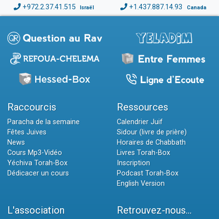
+972.2.37.41.515
+1.437.887.14.93
Israël
Canada
Raccourcis
Ressources
Paracha de la semaine
Calendrier Juif
Fêtes Juives
Sidour (livre de prière)
News
Horaires de Chabbath
Cours Mp3-Vidéo
Livres Torah-Box
Yéchiva Torah-Box
Inscription
Dédicacer un cours
Podcast Torah-Box
English Version
L'association
Retrouvez-nous...