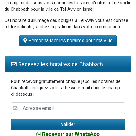
L'image ci-dessous vous donne les horaires d'entrée et de sortie
3 personnes viennent de nous rejoindre sur WhatsApp
du Chabbath pour la ville de Tel-Aviv en Israël.
11 personnes viennent de demander une bénédiction
Cet horaire d'allumage des bougies à Tel-Aviv vous est donnée
Il reste 49 places pour étudier en groupe sur Zoom
à titre indicatif, vérifiez la pratique dans votre communauté.
3 personnes viennent de faire un don pour Diane, 80 ans, dans un appartement insalubre
Personnaliser les horaires pour ma ville
5 personnes viennent de faire un don pour Reloger Rivka, 6 enfants, victime de violences...
Recevez les horaires de Chabbath
Pour recevoir gratuitement chaque jeudi les horaires de
Chabbath, indiquez votre adresse e-mail dans le champ
ci-dessous :
Recevoir sur WhatsApp