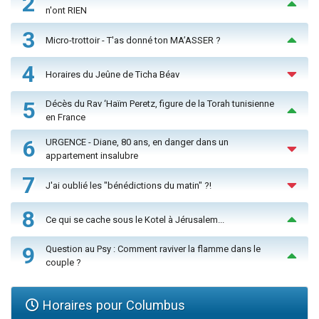
2
n'ont RIEN
3
Micro-trottoir - T'as donné ton MA’ASSER ?
4
Horaires du Jeûne de Ticha Béav
5
Décès du Rav ‘Haïm Peretz, figure de la Torah tunisienne
en France
6
URGENCE - Diane, 80 ans, en danger dans un
appartement insalubre
7
J'ai oublié les "bénédictions du matin" ?!
8
Ce qui se cache sous le Kotel à Jérusalem...
9
Question au Psy : Comment raviver la flamme dans le
couple ?
Horaires pour Columbus