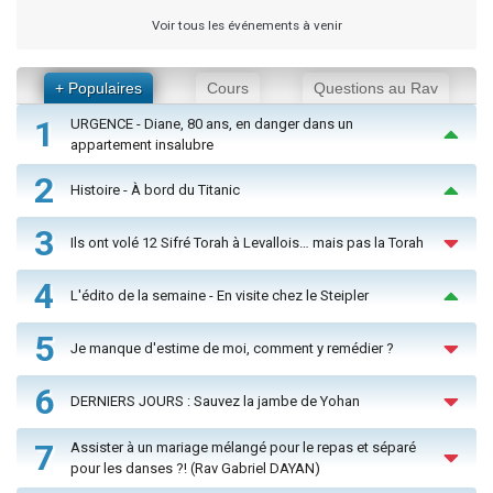
Voir tous les événements à venir
+ Populaires
Cours
Questions au Rav
1
URGENCE - Diane, 80 ans, en danger dans un
appartement insalubre
2
Histoire - À bord du Titanic
3
Ils ont volé 12 Sifré Torah à Levallois… mais pas la Torah
4
L'édito de la semaine - En visite chez le Steipler
5
Je manque d'estime de moi, comment y remédier ?
6
DERNIERS JOURS : Sauvez la jambe de Yohan
7
Assister à un mariage mélangé pour le repas et séparé
pour les danses ?! (Rav Gabriel DAYAN)