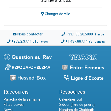
Sortie à
21:22
Changer de ville
Nous contacter
+33.1.80.20.5000
France
+972.2.37.41.515
+1.437.887.14.93
Israël
Canada
Raccourcis
Ressources
Paracha de la semaine
Calendrier Juif
Fêtes Juives
Sidour (livre de prière)
News
Horaires de Chabbath