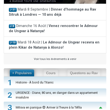
Mardi 8 Septembre |
Dinner d'hommage au Rav
J-31
Sitruk à Londres — 10 ans déjà
Dimanche 16 Août |
Venez rencontrer le Admour
J-8
de Ungvar à Natanya!
Mardi 18 Août |
Le Admour de Ungvar recevra en
J-10
plein Kikar de Natanya à Alonzo!
Voir tous les événements à venir
+ Populaires
Cours
Questions au Rav
1
Histoire - À bord du Titanic
2
URGENCE - Diane, 80 ans, en danger dans un appartement
insalubre
3
Mitsva en panique 😨 Arriver à l'heure à la Téfila