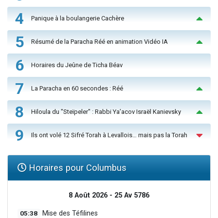
4
Panique à la boulangerie Cachère
5
Résumé de la Paracha Réé en animation Vidéo IA
6
Horaires du Jeûne de Ticha Béav
7
La Paracha en 60 secondes : Réé
8
Hiloula du "Steïpeler" : Rabbi Ya’acov Israël Kanievsky
9
Ils ont volé 12 Sifré Torah à Levallois… mais pas la Torah
Horaires pour Columbus
8 Août 2026 - 25 Av 5786
05:38
Mise des Téfilines