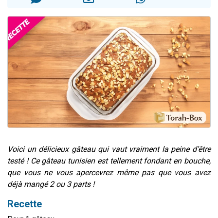
13 personnes viennent de demander une bénédiction
30 personnes viennent de faire un don pour Sauvez la jambe de Yohan
Il reste 49 places pour étudier en groupe sur Zoom
12 nouvelles musiques dans Torah-Box Music
29 personnes viennent de demander une bénédiction
Voici un délicieux gâteau qui vaut vraiment la peine d’être
testé ! Ce gâteau tunisien est tellement fondant en bouche,
que vous ne vous apercevrez même pas que vous avez
déjà mangé 2 ou 3 parts !
Recette