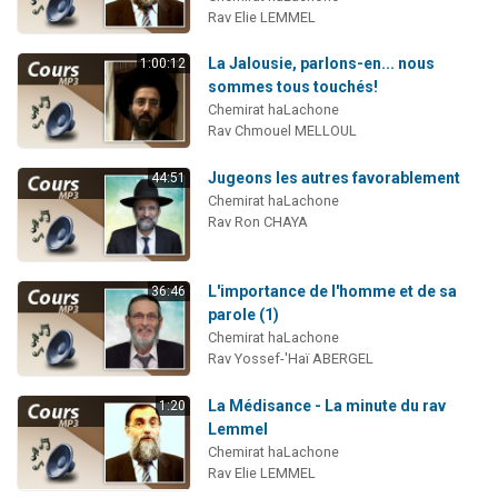
Rav Elie LEMMEL
La Jalousie, parlons-en... nous
1:00:12
sommes tous touchés!
Chemirat haLachone
Rav Chmouel MELLOUL
Jugeons les autres favorablement
44:51
Chemirat haLachone
Rav Ron CHAYA
L'importance de l'homme et de sa
36:46
parole (1)
Chemirat haLachone
Rav Yossef-'Haï ABERGEL
La Médisance - La minute du rav
1:20
Lemmel
Chemirat haLachone
Rav Elie LEMMEL