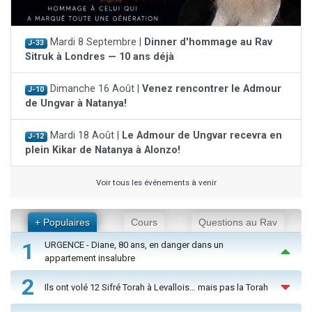
Mardi 8 Septembre |
Dinner d'hommage au Rav
J-33
Sitruk à Londres — 10 ans déjà
Dimanche 16 Août |
Venez rencontrer le Admour
J-10
de Ungvar à Natanya!
Mardi 18 Août |
Le Admour de Ungvar recevra en
J-12
plein Kikar de Natanya à Alonzo!
Voir tous les événements à venir
+ Populaires
Cours
Questions au Rav
1
URGENCE - Diane, 80 ans, en danger dans un
appartement insalubre
2
Ils ont volé 12 Sifré Torah à Levallois… mais pas la Torah