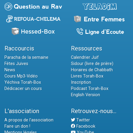
Raccourcis
Ressources
Paracha de la semaine
Calendrier Juif
Fêtes Juives
Sidour (livre de prière)
News
Horaires de Chabbath
Cours Mp3-Vidéo
Livres Torah-Box
Yéchiva Torah-Box
Inscription
Dédicacer un cours
Podcast Torah-Box
English Version
L'association
Retrouvez-nous...
A propos de l'association
Twitter
Faire un don !
Facebook
Mentions légales
YouTube