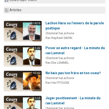
61 personnes viennent de demander une bénédiction
Articles
Il reste 49 places pour étudier en groupe sur Zoom
Ariel vient de donner son Maasser
Lachon Hara ou l'envers de la parole
14:16
Nathaniel vient de donner son Maasser
poétique
Chemirat haLachone
4 personnes viennent de nous rejoindre sur WhatsApp
Rav Raphaël SADIN
Poser un autre regard - La minute du
1:22
rav Lemmel
Chemirat haLachone
Rav Elie LEMMEL
Ne hais pas ton frère en ton coeur!
57:02
Chemirat haLachone
Rav Haï FITOUSSI
Juger positivement - La minute du
1:15
rav Lemmel
Chemirat haLachone