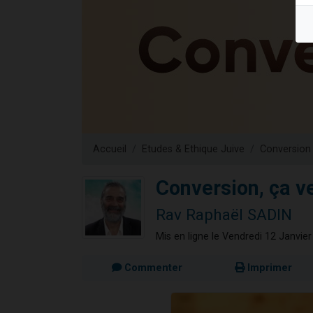
Nouvelle émis
61 personnes
Ariel vient 
Il reste 
Eva vient de
Accueil
Etudes & Ethique Juive
Conversion
Conversion, ça ve
Rav Raphaël SADIN
Mis en ligne le Vendredi 12 Janvie
Commenter
Imprimer