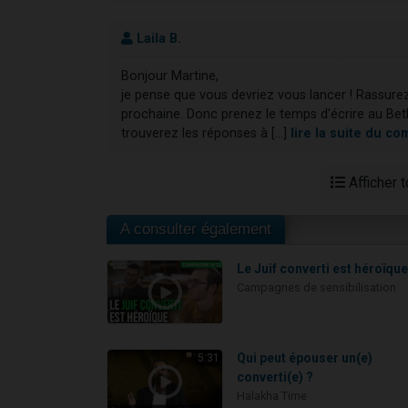
Laila B.
Bonjour Martine,
je pense que vous devriez vous lancer ! Rassurez
prochaine. Donc prenez le temps d'écrire au Beth D
trouverez les réponses à [...]
lire la suite du c
Afficher 
A consulter également
Le Juif converti est héroïqu
Campagnes de sensibilisation
Qui peut épouser un(e)
5:31
converti(e) ?
Halakha Time