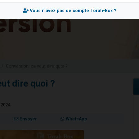
sion radio : Visions de grandeur n°104 : Le Chabbath et le Birkat Hamazone à 
Vous n'avez pas de compte Torah-Box ?
 viennent de demander une bénédiction
de donner son Maasser
49 places pour étudier en groupe sur Zoom
 donner son Maasser
Conversion, ça veut dire quoi ?
ut dire quoi ?
r 2024
Envoyer
WhatsApp