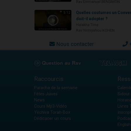
Rav Emmanuel BENSIMON
Quelles coutumes un Conver
5:12
doit-il adopter ?
Halakha Time
Rav Yirmiyahou KOHEN
Nous contacter
Raccourcis
Ress
Paracha de la semaine
Calendr
Fêtes Juives
Sidour 
News
Horair
Cours Mp3-Vidéo
Livres
Yéchiva Torah-Box
Inscrip
Dédicacer un cours
Podcas
English