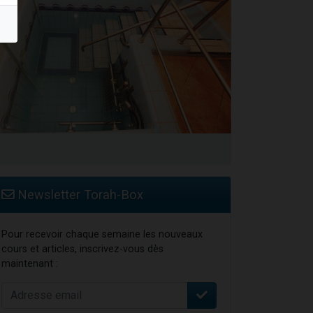
travers le temps
Newsletter Torah-Box
Pour recevoir chaque semaine les nouveaux
cours et articles, inscrivez-vous dès
maintenant :