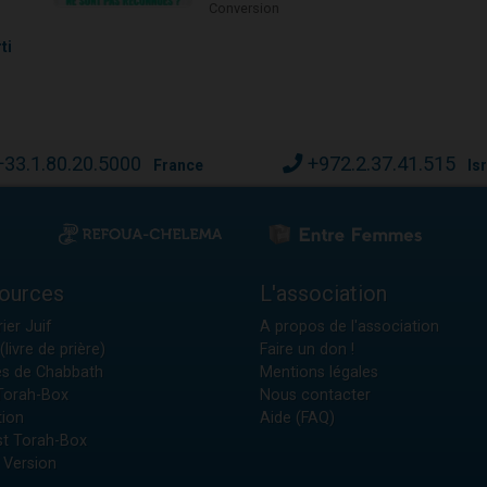
Conversion
ti
+33.1.80.20.5000
+972.2.37.41.515
France
Is
ources
L'association
ier Juif
A propos de l'association
(livre de prière)
Faire un don !
es de Chabbath
Mentions légales
 Torah-Box
Nous contacter
tion
Aide (FAQ)
t Torah-Box
 Version