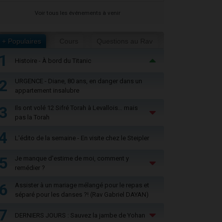
Voir tous les événements à venir
+ Populaires
Cours
Questions au Rav
1
Histoire - À bord du Titanic
2
URGENCE - Diane, 80 ans, en danger dans un
appartement insalubre
3
Ils ont volé 12 Sifré Torah à Levallois… mais
pas la Torah
4
L'édito de la semaine - En visite chez le Steipler
5
Je manque d'estime de moi, comment y
remédier ?
6
Assister à un mariage mélangé pour le repas et
séparé pour les danses ?! (Rav Gabriel DAYAN)
7
DERNIERS JOURS : Sauvez la jambe de Yohan