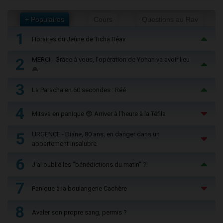
+ Populaires
Cours
Questions au Rav
1
Horaires du Jeûne de Ticha Béav
2
MERCI - Grâce à vous, l'opération de Yohan va avoir lieu
🙏
3
La Paracha en 60 secondes : Réé
4
Mitsva en panique 😨 Arriver à l'heure à la Téfila
5
URGENCE - Diane, 80 ans, en danger dans un
appartement insalubre
6
J'ai oublié les "bénédictions du matin" ?!
7
Panique à la boulangerie Cachère
8
Avaler son propre sang, permis ?