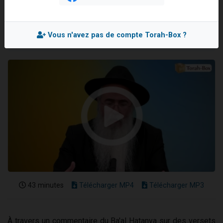
Rav Shaul SILLAM
17 personnes viennent de demander une bénédiction
Mis en ligne le Mercredi 27 Août 2025
4 personnes viennent de nous rejoindre sur WhatsApp
Vous n'avez pas de compte Torah-Box ?
Il reste 49 places pour étudier en groupe sur Zoom
Eva vient de donner son Maasser
Eli vient de donner son Maasser
43 minutes
Télécharger MP4
Télécharger MP3
À travers un commentaire du Ba'al Hatanya sur des versets