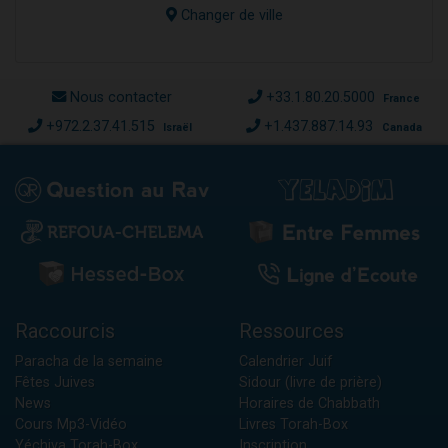
Changer de ville
Nous contacter
+33.1.80.20.5000
France
+972.2.37.41.515
+1.437.887.14.93
Israël
Canada
Raccourcis
Ressources
Paracha de la semaine
Calendrier Juif
Fêtes Juives
Sidour (livre de prière)
News
Horaires de Chabbath
Cours Mp3-Vidéo
Livres Torah-Box
Yéchiva Torah-Box
Inscription