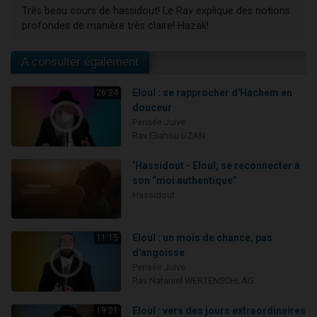
Très beau cours de hassidout! Le Rav explique des notions
profondes de manière très claire! Hazak!
A consulter également
Eloul : se rapprocher d'Hachem en
26:24
douceur
Pensée Juive
Rav Eliahou UZAN
‘Hassidout - Eloul, se reconnecter à
son “moi authentique”
Hassidout
Eloul : un mois de chance, pas
11:15
d'angoisse
Pensée Juive
Rav Nataniel WERTENSCHLAG
Eloul : vers des jours extraordinaires
19:21