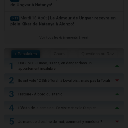
de Ungvar à Natanya!
Mardi 18 Août |
Le Admour de Ungvar recevra en
J-12
plein Kikar de Natanya à Alonzo!
Voir tous les événements à venir
+ Populaires
Cours
Questions au Rav
1
URGENCE - Diane, 80 ans, en danger dans un
appartement insalubre
2
Ils ont volé 12 Sifré Torah à Levallois… mais pas la Torah
3
Histoire - À bord du Titanic
4
L'édito de la semaine - En visite chez le Steipler
5
Je manque d'estime de moi, comment y remédier ?