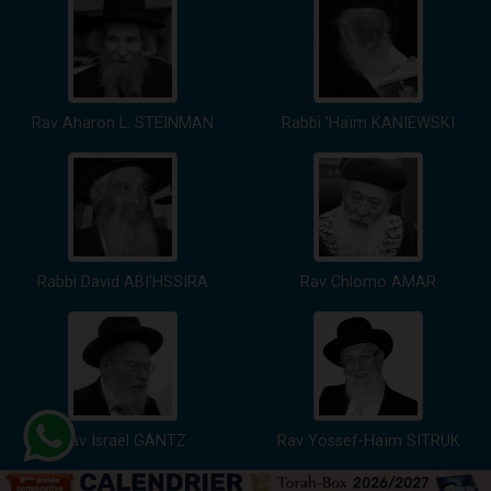
Rav Aharon L. STEINMAN
Rabbi 'Haïm KANIEWSKI
Rabbi David ABI'HSSIRA
Rav Chlomo AMAR
Rav Israël GANTZ
Rav Yossef-Haïm SITRUK