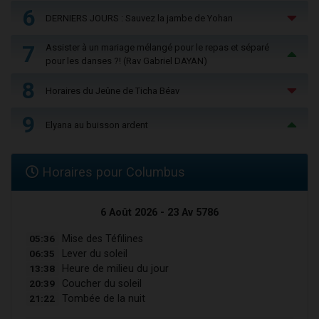
6
DERNIERS JOURS : Sauvez la jambe de Yohan
7
Assister à un mariage mélangé pour le repas et séparé
pour les danses ?! (Rav Gabriel DAYAN)
8
Horaires du Jeûne de Ticha Béav
9
Elyana au buisson ardent
Horaires pour Columbus
6 Août 2026 - 23 Av 5786
05:36
Mise des Téfilines
06:35
Lever du soleil
13:38
Heure de milieu du jour
20:39
Coucher du soleil
21:22
Tombée de la nuit