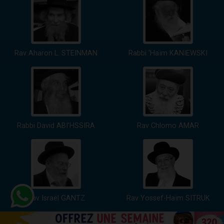
Rav Aharon L. STEINMAN
Rabbi 'Haïm KANIEWSKI
Rabbi David ABI'HSSIRA
Rav Chlomo AMAR
Rav Israël GANTZ
Rav Yossef-Haïm SITRUK