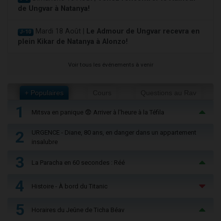
de Ungvar à Natanya!
Mardi 18 Août |
Le Admour de Ungvar recevra en
J-10
plein Kikar de Natanya à Alonzo!
Voir tous les événements à venir
+ Populaires
Cours
Questions au Rav
1
Mitsva en panique 😨 Arriver à l'heure à la Téfila
2
URGENCE - Diane, 80 ans, en danger dans un appartement
insalubre
3
La Paracha en 60 secondes : Réé
4
Histoire - À bord du Titanic
5
Horaires du Jeûne de Ticha Béav