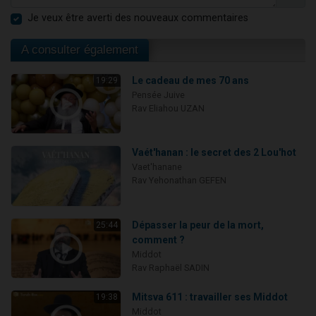
Je veux être averti des nouveaux commentaires
A consulter également
Le cadeau de mes 70 ans
19:29
Pensée Juive
Rav Eliahou UZAN
Vaét'hanan : le secret des 2 Lou'hot
Vaet'hanane
Rav Yehonathan GEFEN
Dépasser la peur de la mort,
25:44
comment ?
Middot
Rav Raphaël SADIN
Mitsva 611 : travailler ses Middot
19:38
Middot