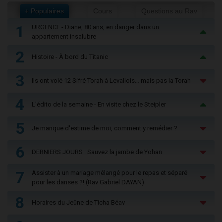
+ Populaires
Cours
Questions au Rav
1
URGENCE - Diane, 80 ans, en danger dans un
appartement insalubre
2
Histoire - À bord du Titanic
3
Ils ont volé 12 Sifré Torah à Levallois… mais pas la Torah
4
L'édito de la semaine - En visite chez le Steipler
5
Je manque d'estime de moi, comment y remédier ?
6
DERNIERS JOURS : Sauvez la jambe de Yohan
7
Assister à un mariage mélangé pour le repas et séparé
pour les danses ?! (Rav Gabriel DAYAN)
8
Horaires du Jeûne de Ticha Béav