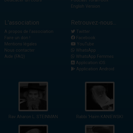
Dédicacer un cours
Podcast Torah-Box
English Version
L'association
Retrouvez-nous...
A propos de l'association
Twitter
Faire un don !
Facebook
Mentions légales
YouTube
Nous contacter
WhatsApp
Aide (FAQ)
WhatsApp Femmes
Application iOS
Application Android
Rav Aharon L. STEINMAN
Rabbi 'Haïm KANIEWSKI