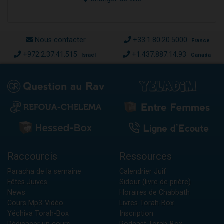
Nous contacter
+33.1.80.20.5000
France
+972.2.37.41.515
+1.437.887.14.93
Israël
Canada
Raccourcis
Ressources
Paracha de la semaine
Calendrier Juif
Fêtes Juives
Sidour (livre de prière)
News
Horaires de Chabbath
Cours Mp3-Vidéo
Livres Torah-Box
Yéchiva Torah-Box
Inscription