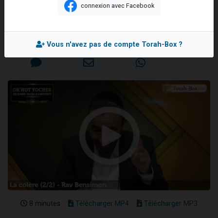
(2/2)
connexion avec Facebook
Nouvelle émission radio : Visions de grandeur n°104 : Le Chabbath et le Birkat Hamazone à travers le temps
Rav Emmanuel BENSIMON
61 personnes viennent de demander une bénédiction
Ariel vient de donner son Maasser
Mis en ligne le Lundi 10 Avril 2023
Vous n'avez pas de compte Torah-Box ?
Il reste 49 places pour étudier en groupe sur Zoom
Eva vient de donner son Maasser
8 minutes
Télécharger MP4
Télécharger MP3