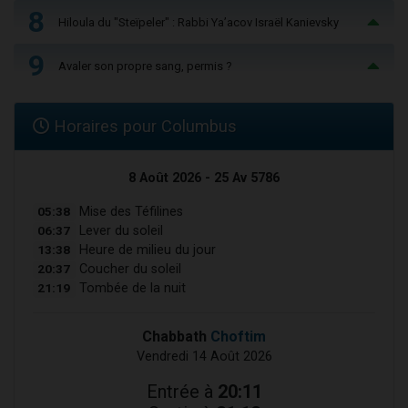
8
Hiloula du "Steïpeler" : Rabbi Ya’acov Israël Kanievsky
9
Avaler son propre sang, permis ?
Horaires pour Columbus
8 Août 2026 - 25 Av 5786
05:38
Mise des Téfilines
06:37
Lever du soleil
13:38
Heure de milieu du jour
20:37
Coucher du soleil
21:19
Tombée de la nuit
Chabbath
Choftim
Vendredi 14 Août 2026
Entrée à
20:11