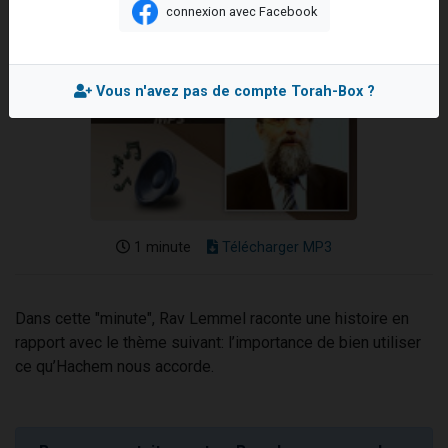
connexion avec Facebook
13 personnes viennent de demander une bénédiction
30 personnes viennent de faire un don pour Sauvez la jambe de Yohan
Il reste 49 places pour étudier en groupe sur Zoom
Vous n'avez pas de compte Torah-Box ?
12 nouvelles musiques dans Torah-Box Music
29 personnes viennent de demander une bénédiction
1 minute
Télécharger MP3
Dans cette "minute", Rav Lemmel raconte une histoire en
rapport avec le thème suivant: l’importance de bien utiliser
ce qu’Hachem nous accorde.