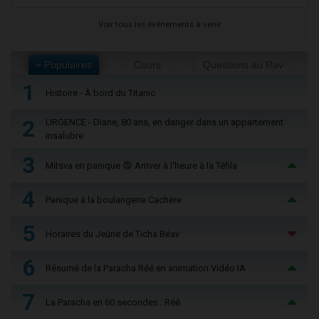
Voir tous les événements à venir
+ Populaires
Cours
Questions au Rav
1
Histoire - À bord du Titanic
2
URGENCE - Diane, 80 ans, en danger dans un appartement
insalubre
3
Mitsva en panique 😨 Arriver à l'heure à la Téfila
4
Panique à la boulangerie Cachère
5
Horaires du Jeûne de Ticha Béav
6
Résumé de la Paracha Réé en animation Vidéo IA
7
La Paracha en 60 secondes : Réé