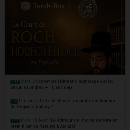
Mardi 8 Septembre |
Dinner d'hommage au Rav
J-31
Sitruk à Londres — 10 ans déjà
Dimanche 16 Août |
Venez rencontrer le Admour
J-8
de Ungvar à Natanya!
Mardi 18 Août |
Le Admour de Ungvar recevra en
J-10
plein Kikar de Natanya à Alonzo!