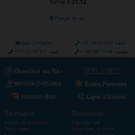
Sortie à
21:12
Changer de ville
Nous contacter
+33.1.80.20.5000
France
+972.2.37.41.515
+1.437.887.14.93
Israël
Canada
Raccourcis
Ressources
Paracha de la semaine
Calendrier Juif
Fêtes Juives
Sidour (livre de prière)