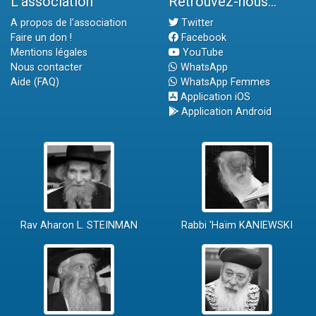
L'association
Retrouvez-nous...
A propos de l'association
Twitter
Faire un don !
Facebook
Mentions légales
YouTube
Nous contacter
WhatsApp
Aide (FAQ)
WhatsApp Femmes
Application iOS
Application Android
Rav Aharon L. STEINMAN
Rabbi 'Haïm KANIEWSKI