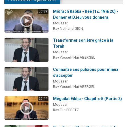
Midrach Rabba - Réé (12, 19 & 20) -
36:39
Donner et D.ieu vous donnera
Moussar
Rav Nethanel SION
Transformer son être grâce à la
Torah
Moussar
Rav Yossef-'Haï ABERGEL
Connaître ses pulsions pour mieux
s'accepter
Moussar
Rav Yossef-'Haï ABERGEL
Méguilat Eikha - Chapitre 5 (Partie 2)
26:44
Moussar
Rav Elie PERETZ