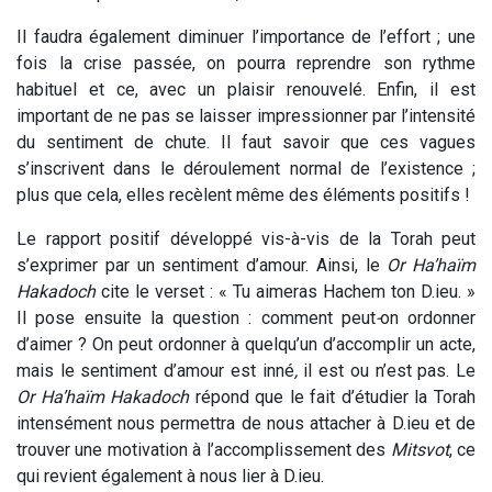
Il faudra également diminuer l’importance de l’effort ; une
fois la crise passée, on pourra reprendre son rythme
habituel et ce, avec un plaisir renouvelé. Enfin, il est
important de ne pas se laisser impressionner par l’intensité
du sentiment de chute. Il faut savoir que ces vagues
s’inscrivent dans le déroulement normal de l’existence ;
plus que cela, elles recèlent même des éléments positifs !
Le rapport positif développé vis-à-vis de la Torah peut
s’exprimer par un sentiment d’amour. Ainsi, le
Or
Ha’haïm
Hakadoch
cite le verset : « Tu aimeras Hachem ton D.ieu. »
Il pose ensuite la question : comment peut
-
on ordonner
d’aimer ? On peut ordonner à quelqu’un d’accomplir un acte,
mais le sentiment d’amour est inné
,
il est ou n’est pas. Le
Or
Ha’haïm
Hakadoch
répond que le fait d’étudier la Torah
intensément nous permettra de nous attacher à D.ieu et de
trouver une motivation à l’accomplissement des
Mitsvot
, ce
qui revient également à nous lier à D.ieu.