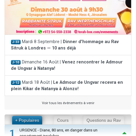
Mardi 8 Septembre |
Dinner d'hommage au Rav
J-33
Sitruk à Londres — 10 ans déjà
Dimanche 16 Août |
Venez rencontrer le Admour
J-10
de Ungvar à Natanya!
Mardi 18 Août |
Le Admour de Ungvar recevra en
J-12
plein Kikar de Natanya à Alonzo!
Voir tous les événements à venir
+ Populaires
Cours
Questions au Rav
1
URGENCE - Diane, 80 ans, en danger dans un
appartement insalubre