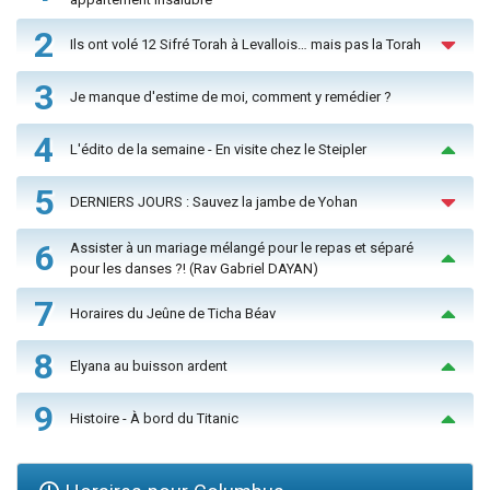
2
Ils ont volé 12 Sifré Torah à Levallois… mais pas la Torah
3
Je manque d'estime de moi, comment y remédier ?
4
L'édito de la semaine - En visite chez le Steipler
5
DERNIERS JOURS : Sauvez la jambe de Yohan
6
Assister à un mariage mélangé pour le repas et séparé
pour les danses ?! (Rav Gabriel DAYAN)
7
Horaires du Jeûne de Ticha Béav
8
Elyana au buisson ardent
9
Histoire - À bord du Titanic