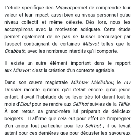
L’étude spécifique des
M
itsvot
permet de comprendre leur
valeur et leur impact, aussi bien au niveau personnel qu’au
niveau collectif et même céleste. Dès lors, nous les
accomplirons avec la motivation adéquate. Cette étude
permet également de ne pas se laisser décourager par
l’aspect contraignant de certaines
M
itsvot
telles que le
Chabbath
, avec les nombreux interdits qu’il comporte.
Il existe un autre élément important dans le rapport
aux
M
itsvot
: c’est la création d’un contexte agréable.
Dans son œuvre magistrale
Mikhtav
Mééliahou
, le
rav
Dessler raconte qu’alors qu’il n’était encore qu’un jeune
enfant, il avait l’habitude de se lever très tôt durant tout le
mois d’
Eloul
pour se rendre aux
Séli’hot
suivies de la
Téfila
.
À son retour, sa grand-mère lui préparait de délicieux
beignets… Il affirme que cela eut pour effet de l’imprégner
d’un amour tout particulier pour les
Séli’hot
; il se levait
autant pour ces dernières que pour déguster les savoureux