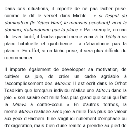
Dans ces situations, il importe de ne pas lâcher prise,
comme le dit le verset dans Michlé :
« si l’esprit du
dominateur (le Yétser Hara', le mauvais penchant) vient te
dominer, n’abandonne pas ta place »
. Par exemple, en cas
de lever tardif, il faudra quand même venir à la
Téfila
à sa
place habituelle et quotidienne : « n’abandonne pas ta
place ». En effet, si on lâche prise, il sera plus difficile de
recommencer.
Il importe également de développer sa motivation, de
cultiver sa joie, de créer un cadre agréable à
l’accomplissement des
Mitsvot.
Il est écrit dans le Or’hot
Tsadikim que lorsqu’un individu réalise une
M
itsva
dans la
joie, « son salaire est mille fois plus grand que celui qui fait
la
M
itsva
à contre-cœur. » En d’autres termes, la
même
M
itsva
réalisée avec joie a mille fois plus de valeur
aux yeux d’Hachem. Il ne s’agit ici nullement d’emphase ou
d’exagération, mais bien d’une réalité à prendre au pied de