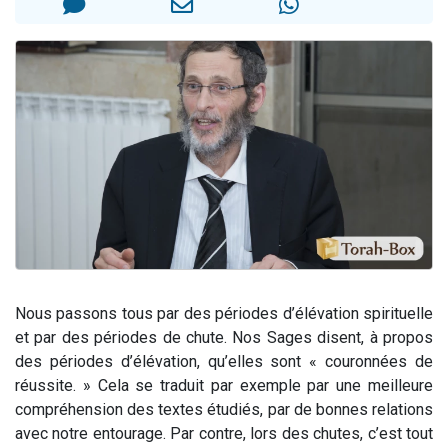
6 personnes viennent de faire un don pour 5 enfants déjà orphelins risquent de perdre leur maman
2 personnes viennent de faire un don pour Reloger Rivka, 6 enfants, victime de violences...
10 personnes viennent de demander une bénédiction
Il reste 49 places pour étudier en groupe sur Zoom
3 personnes viennent de faire un don pour Diane, 80 ans, dans un appartement insalubre
Nous passons tous par des périodes d’élévation spirituelle
et par des périodes de chute. Nos Sages disent, à propos
des périodes d’élévation, qu’elles sont « couronnées de
réussite. » Cela se traduit par exemple par une meilleure
compréhension des textes étudiés, par de bonnes relations
avec notre entourage. Par contre, lors des chutes, c’est tout