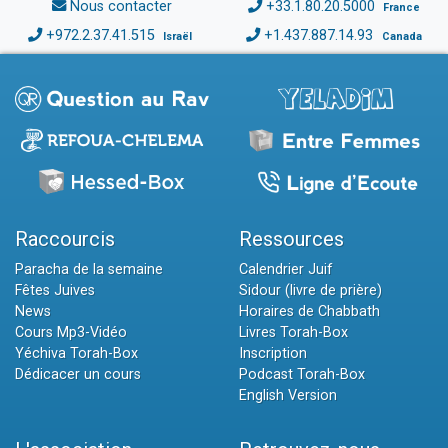
Nous contacter
+33.1.80.20.5000
France
+972.2.37.41.515
+1.437.887.14.93
Israël
Canada
Raccourcis
Ressources
Paracha de la semaine
Calendrier Juif
Fêtes Juives
Sidour (livre de prière)
News
Horaires de Chabbath
Cours Mp3-Vidéo
Livres Torah-Box
Yéchiva Torah-Box
Inscription
Dédicacer un cours
Podcast Torah-Box
English Version