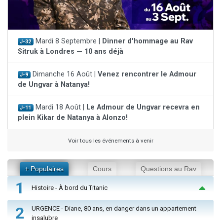
Mardi 8 Septembre |
Dinner d'hommage au Rav
J-32
Sitruk à Londres — 10 ans déjà
Dimanche 16 Août |
Venez rencontrer le Admour
J-9
de Ungvar à Natanya!
Mardi 18 Août |
Le Admour de Ungvar recevra en
J-11
plein Kikar de Natanya à Alonzo!
Voir tous les événements à venir
+ Populaires
Cours
Questions au Rav
1
Histoire - À bord du Titanic
2
URGENCE - Diane, 80 ans, en danger dans un appartement
insalubre