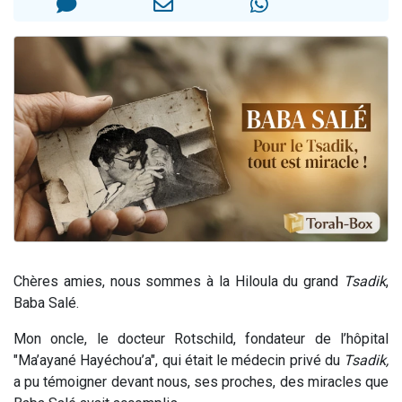
Nouvelle émission radio : Visions de grandeur n°104 : Le Chabbath et le Birkat Hamazone à travers le temps
61 personnes viennent de demander une bénédiction
Ariel vient de donner son Maasser
Il reste 49 places pour étudier en groupe sur Zoom
Eva vient de donner son Maasser
Chères amies, nous sommes à la Hiloula du grand
Tsadik
,
Baba Salé.
Mon oncle, le docteur Rotschild, fondateur de l’hôpital
"Ma’ayané Hayéchou’a", qui était le médecin privé du
Tsadik,
a pu témoigner devant nous, ses proches, des miracles que