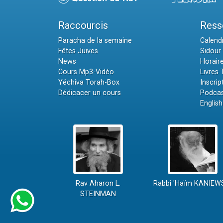
Raccourcis
Ress
Paracha de la semaine
Calendr
Fêtes Juives
Sidour 
News
Horair
Cours Mp3-Vidéo
Livres
Yéchiva Torah-Box
Inscrip
Dédicacer un cours
Podcas
English
Rav Aharon L.
Rabbi 'Haïm KANIEW
STEINMAN