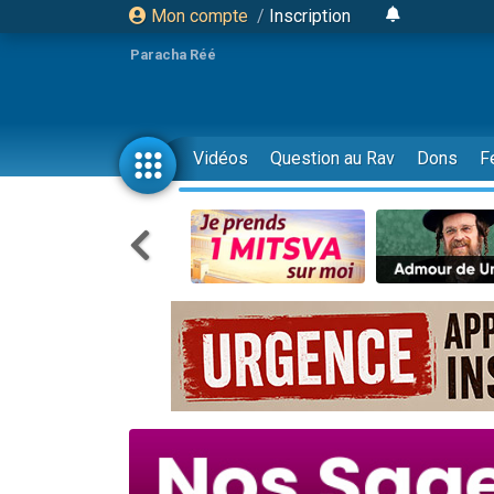
Mon compte
/
Inscription
Paracha Réé
Vidéos
Question au Rav
Dons
F