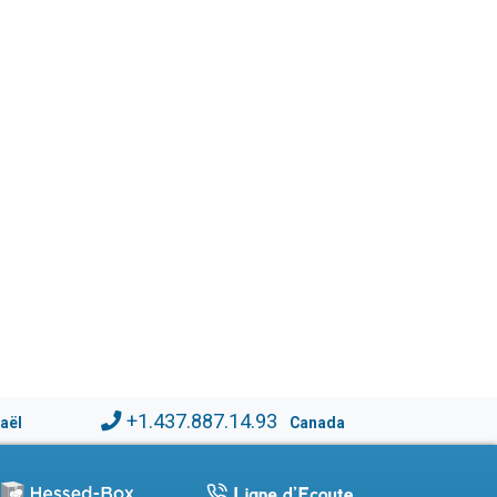
+1.437.887.14.93
raël
Canada