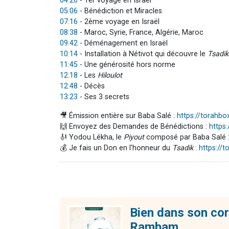
04:26
- 1er voyage en Israël
05:06
- Bénédiction et Miracles
07:16
- 2ème voyage en Israël
08:38
- Maroc, Syrie, France, Algérie, Maroc
09:42
- Déménagement en Israël
10:14
- Installation à Nétivot qui découvre le
Tsadik
11:45
- Une générosité hors norme
12:18
- Les
Hiloulot
12:48
- Décès
13:23
- Ses 3 secrets
🎥 Émission entière sur Baba Salé :
https://torahb
🙌 Envoyez des Demandes de Bénédictions :
https
🎻 Yodou Lékha, le
Piyout
composé par Baba Salé 
💰 Je fais un Don en l'honneur du
Tsadik
:
https://
Bien dans son cor
Rambam