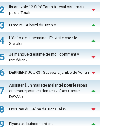
2
Ils ont volé 12 Sifré Torah à Levallois… mais
pas la Torah
3
Histoire - À bord du Titanic
4
L'édito de la semaine - En visite chez le
Steipler
5
Je manque d'estime de moi, comment y
remédier ?
6
DERNIERS JOURS : Sauvez la jambe de Yohan
Assister à un mariage mélangé pour le repas
7
et séparé pour les danses ?! (Rav Gabriel
DAYAN)
8
Horaires du Jeûne de Ticha Béav
9
Elyana au buisson ardent