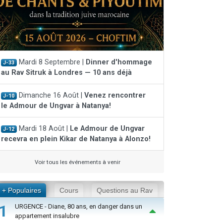
Mardi 8 Septembre |
Dinner d'hommage
J-33
au Rav Sitruk à Londres — 10 ans déjà
Dimanche 16 Août |
Venez rencontrer
J-10
le Admour de Ungvar à Natanya!
Mardi 18 Août |
Le Admour de Ungvar
J-12
recevra en plein Kikar de Natanya à Alonzo!
Voir tous les événements à venir
+ Populaires
Cours
Questions au Rav
1
URGENCE - Diane, 80 ans, en danger dans un
appartement insalubre