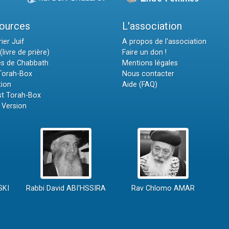
ources
L'association
ier Juif
A propos de l'association
(livre de prière)
Faire un don !
es de Chabbath
Mentions légales
 Torah-Box
Nous contacter
tion
Aide (FAQ)
t Torah-Box
 Version
SKI
Rabbi David ABI'HSSIRA
Rav Chlomo AMAR