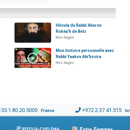
Hiloula du Rabbi Aharon
Rokéa'h de Belz
Nos Sages
Mon histoire personnelle avec
Rabbi Yaakov Abi'hssira
Nos Sages
+33.1.80.20.5000
+972.2.37.41.515
France
Is