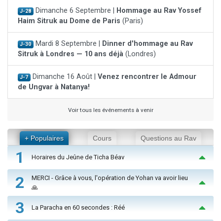
Dimanche 6 Septembre |
Hommage au Rav Yossef
J-28
Haim Sitruk au Dome de Paris
(Paris)
Mardi 8 Septembre |
Dinner d'hommage au Rav
J-30
Sitruk à Londres — 10 ans déjà
(Londres)
Dimanche 16 Août |
Venez rencontrer le Admour
J-7
de Ungvar à Natanya!
Voir tous les événements à venir
+ Populaires
Cours
Questions au Rav
1
Horaires du Jeûne de Ticha Béav
2
MERCI - Grâce à vous, l'opération de Yohan va avoir lieu
🙏
3
La Paracha en 60 secondes : Réé