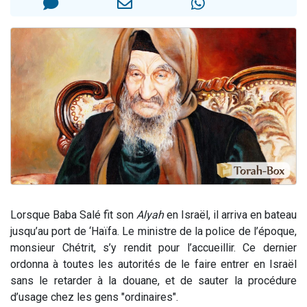
2 personnes viennent de faire un don pour 1 Journée de Vacances Pour les Enfants
17 personnes viennent de demander une bénédiction
4 personnes viennent de nous rejoindre sur WhatsApp
Il reste 49 places pour étudier en groupe sur Zoom
2 personnes viennent de nous rejoindre sur WhatsApp
Lorsque Baba Salé fit son
Alyah
en Israël, il arriva en bateau
jusqu’au port de ‘Haïfa. Le ministre de la police de l’époque,
monsieur Chétrit, s’y rendit pour l’accueillir. Ce dernier
ordonna à toutes les autorités de le faire entrer en Israël
sans le retarder à la douane, et de sauter la procédure
d’usage chez les gens "ordinaires".