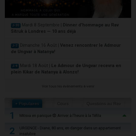
Mardi 8 Septembre |
Dinner d'hommage au Rav
J-30
Sitruk à Londres — 10 ans déjà
Dimanche 16 Août |
Venez rencontrer le Admour
J-7
de Ungvar à Natanya!
Mardi 18 Août |
Le Admour de Ungvar recevra en
J-9
plein Kikar de Natanya à Alonzo!
Voir tous les événements à venir
+ Populaires
Cours
Questions au Rav
1
Mitsva en panique 😨 Arriver à l'heure à la Téfila
2
URGENCE - Diane, 80 ans, en danger dans un appartement
insalubre