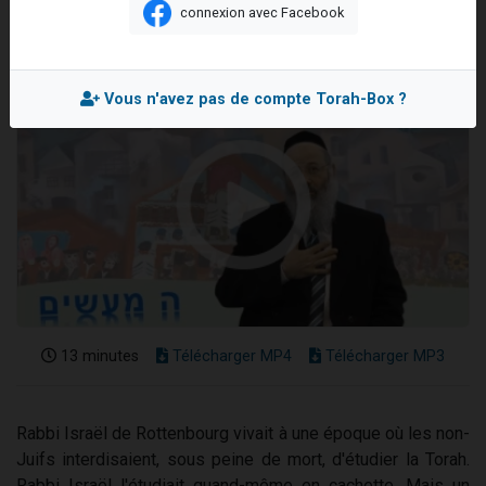
connexion avec Facebook
2 personnes viennent de nous rejoindre sur WhatsApp
13 personnes viennent de demander une bénédiction
Il reste 49 places pour étudier en groupe sur Zoom
Vous n'avez pas de compte Torah-Box ?
12 nouvelles musiques dans Torah-Box Music
2 personnes viennent de nous rejoindre sur WhatsApp
13 minutes
Télécharger MP4
Télécharger MP3
Rabbi Israël de Rottenbourg vivait à une époque où les non-
Juifs interdisaient, sous peine de mort, d'étudier la Torah.
Rabbi Israël l'étudiait quand-même en cachette. Mais un