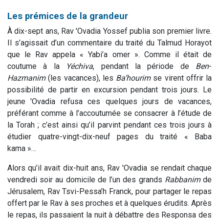
Les prémices de la grandeur
À dix-sept ans, Rav 'Ovadia Yossef publia son premier livre.
Il s’agissait d’un commentaire du traité du Talmud Horayot
que le Rav appela « Yabi’a omer ». Comme il était de
coutume à la
Yéchiva
, pendant la période de
Ben
-
Hazmanim
(les vacances), les
Ba’hourim
se virent offrir la
possibilité de partir en excursion pendant trois jours. Le
jeune 'Ovadia refusa ces quelques jours de vacances,
préférant comme à l’accoutumée se consacrer à l’étude de
la Torah ; c’est ainsi qu’il parvint pendant ces trois jours à
étudier quatre-vingt-dix-neuf pages du traité « Baba
kama »…
Alors qu’il avait dix-huit ans, Rav 'Ovadia se rendait chaque
vendredi soir au domicile de l’un des grands
Rabbanim
de
Jérusalem, Rav Tsvi-Pessa’h Franck, pour partager le repas
offert par le Rav à ses proches et à quelques érudits. Après
le repas, ils passaient la nuit à débattre des Responsa des