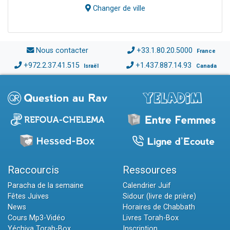
Changer de ville
Nous contacter
+33.1.80.20.5000
France
+972.2.37.41.515
+1.437.887.14.93
Israël
Canada
Raccourcis
Ressources
Paracha de la semaine
Calendrier Juif
Fêtes Juives
Sidour (livre de prière)
News
Horaires de Chabbath
Cours Mp3-Vidéo
Livres Torah-Box
Yéchiva Torah-Box
Inscription