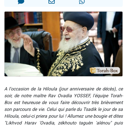
Il reste 49 places pour étudier en groupe sur Zoom
3 personnes viennent de nous rejoindre sur WhatsApp
2 personnes viennent de nous rejoindre sur WhatsApp
2 nouvelles musiques dans Torah-Box Music
6 personnes viennent de nous rejoindre sur WhatsApp
A l'occasion de la Hiloula (jour anniversaire de décès), ce
soir, de notre maître Rav Ovadia YOSSEF, l'équipe Torah-
Box est heureuse de vous faire découvrir très brièvement
son parcours de vie. Celui qui parle du Tsadik le jour de sa
Hiloula, celui-ci priera pour lui ! Allumez une bougie et dites
"
Likhvod Harav 'Ovadia, zékhouto taguèn 'alénou
" puis