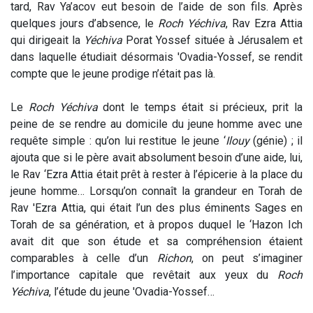
tard, Rav Ya’acov eut besoin de l’aide de son fils. Après
quelques jours d’absence, le
Roch Yéchiva
, Rav Ezra Attia
qui dirigeait la
Yéchiva
Porat Yossef située à Jérusalem et
dans laquelle étudiait désormais 'Ovadia-Yossef, se rendit
compte que le jeune prodige n’était pas là.
Le
Roch Yéchiva
dont le temps était si précieux, prit la
peine de se rendre au domicile du jeune homme avec une
requête simple : qu’on lui restitue le jeune ‘
Ilouy
(génie)
; il
ajouta que si le père avait absolument besoin d’une aide, lui,
le Rav ‘Ezra Attia était prêt à rester à l’épicerie à la place du
jeune homme… Lorsqu’on connaît la grandeur en Torah de
Rav 'Ezra Attia, qui était l’un des plus éminents Sages en
Torah de sa génération, et à propos duquel le ‘Hazon Ich
avait dit que son étude et sa compréhension étaient
comparables à celle d’un
Richon
, on peut s’imaginer
l’importance capitale que revêtait aux yeux du
Roch
Yéchiva
, l’étude du jeune 'Ovadia-Yossef…