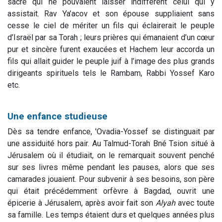
sacré qui ne pouvaient laisser indifférent celui qui y
assistait. Rav Ya’acov et son épouse suppliaient sans
cesse le ciel de mériter un fils qui éclairerait le peuple
d’Israël par sa Torah ; leurs prières qui émanaient d’un cœur
pur et sincère furent exaucées et Hachem leur accorda un
fils qui allait guider le peuple juif à l’image des plus grands
dirigeants spirituels tels le Rambam, Rabbi Yossef Karo
etc.
Une enfance studieuse
Dès sa tendre enfance, 'Ovadia-Yossef se distinguait par
une assiduité hors pair. Au Talmud-Torah Bné Tsion situé à
Jérusalem où il étudiait, on le remarquait souvent penché
sur ses livres même pendant les pauses, alors que ses
camarades jouaient. Pour subvenir à ses besoins, son père
qui était précédemment orfèvre à Bagdad, ouvrit une
épicerie à Jérusalem, après avoir fait son
Alyah
avec toute
sa famille. Les temps étaient durs et quelques années plus