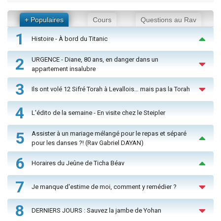
+ Populaires
Cours
Questions au Rav
1
Histoire - À bord du Titanic
2
URGENCE - Diane, 80 ans, en danger dans un
appartement insalubre
3
Ils ont volé 12 Sifré Torah à Levallois… mais pas la Torah
4
L'édito de la semaine - En visite chez le Steipler
5
Assister à un mariage mélangé pour le repas et séparé
pour les danses ?! (Rav Gabriel DAYAN)
6
Horaires du Jeûne de Ticha Béav
7
Je manque d'estime de moi, comment y remédier ?
8
DERNIERS JOURS : Sauvez la jambe de Yohan