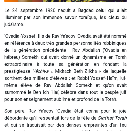
Le 24 septembre 1920 naquit à Bagdad celui qui allait
illuminer par son immense savoir toraïque, les cieux du
judaïsme.
'Ovadia-Yossef, fils de Rav Ya’acov 'Ovadia avait été nommé
en référence à deux très grandes personnalités rabbiniques
de la génération précédente : Rav Abdallah ('Ovadia en
hébreu) Somekh qui avait donné un dynamisme en Torah
extraordinaire à toute sa génération en fondant la
prestigieuse
Yéchiva
« Midrach Beth Zilkha » de laquelle
sortirent des milliers d’élèves ; et Rabbi Yossef-Haïm, lui-
même élève de Rav Abdallah Somekh et qu’on avait
surnommé le Ben Ich ‘Haï, célèbre dans tout le peuple juif
pour son enseignement sublime et profond de la Torah.
Son père, Rav Ya’acov 'Ovadia était connu pour la joie
débordante qu’il ressentait lors de la fête de
Sim’hat Torah
et qui se traduisait par des danses empreintes d’un feu