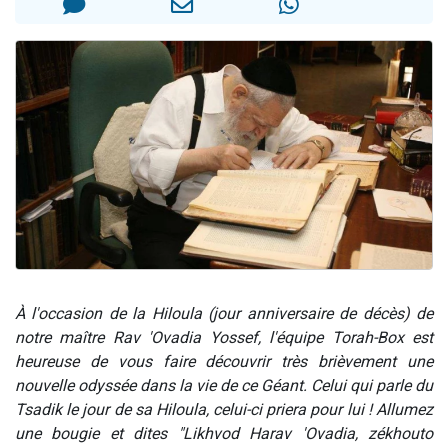
13 personnes viennent de demander une bénédiction
30 personnes viennent de faire un don pour Sauvez la jambe de Yohan
Il reste 49 places pour étudier en groupe sur Zoom
12 nouvelles musiques dans Torah-Box Music
29 personnes viennent de demander une bénédiction
À l'occasion de la Hiloula (jour anniversaire de décès) de
notre maître Rav 'Ovadia Yossef, l'équipe Torah-Box est
heureuse de vous faire découvrir très brièvement une
nouvelle odyssée dans la vie de ce Géant. Celui qui parle du
Tsadik le jour de sa Hiloula, celui-ci priera pour lui ! Allumez
une bougie et dites "
Likhvod Harav 'Ovadia, zékhouto