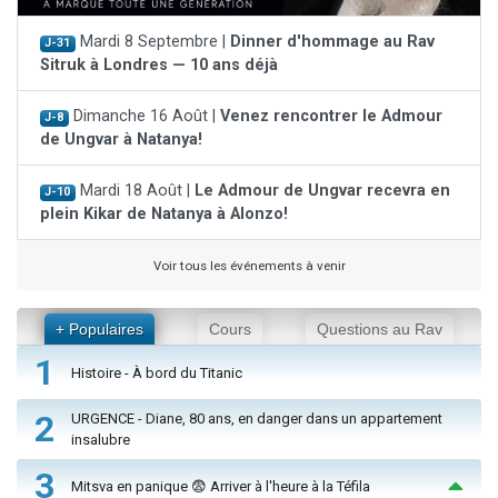
Mardi 8 Septembre |
Dinner d'hommage au Rav
J-31
Sitruk à Londres — 10 ans déjà
Dimanche 16 Août |
Venez rencontrer le Admour
J-8
de Ungvar à Natanya!
Mardi 18 Août |
Le Admour de Ungvar recevra en
J-10
plein Kikar de Natanya à Alonzo!
Voir tous les événements à venir
+ Populaires
Cours
Questions au Rav
1
Histoire - À bord du Titanic
2
URGENCE - Diane, 80 ans, en danger dans un appartement
insalubre
3
Mitsva en panique 😨 Arriver à l'heure à la Téfila