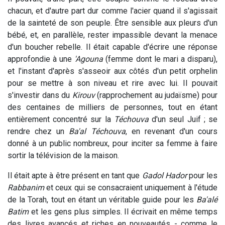
chacun, et d'autre part dur comme l'acier quand il s'agissait
de la sainteté de son peuple. Être sensible aux pleurs d'un
bébé, et, en parallèle, rester impassible devant la menace
d'un boucher rebelle. Il était capable d'écrire une réponse
approfondie à une
'Agouna
(femme dont le mari a disparu),
et l'instant d'après s'asseoir aux côtés d'un petit orphelin
pour se mettre à son niveau et rire avec lui. Il pouvait
s'investir dans du
Kirouv
(rapprochement au judaïsme) pour
des centaines de milliers de personnes, tout en étant
entièrement concentré sur la
Téchouva
d'un seul Juif ; se
rendre chez un
Ba'al Téchouva
, en revenant d'un cours
donné à un public nombreux, pour inciter sa femme à faire
sortir la télévision de la maison.
Il était apte à être présent en tant que
Gadol Hador
pour les
Rabbanim
et ceux qui se consacraient uniquement à l'étude
de la Torah, tout en étant un véritable guide pour les
Ba'alé
Batim
et les gens plus simples. Il écrivait en même temps
des livres avancés et riches en nouveautés - comme le