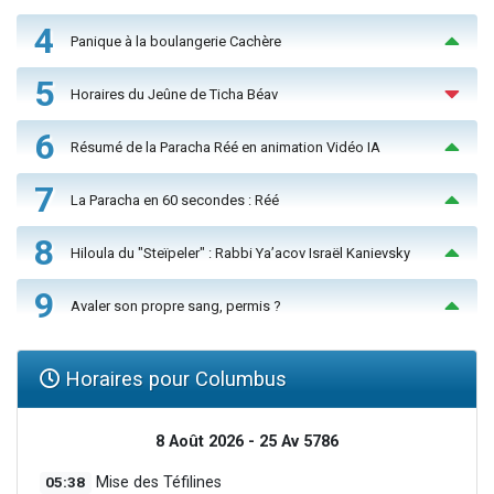
4
Panique à la boulangerie Cachère
5
Horaires du Jeûne de Ticha Béav
6
Résumé de la Paracha Réé en animation Vidéo IA
7
La Paracha en 60 secondes : Réé
8
Hiloula du "Steïpeler" : Rabbi Ya’acov Israël Kanievsky
9
Avaler son propre sang, permis ?
Horaires pour Columbus
8 Août 2026 - 25 Av 5786
05:38
Mise des Téfilines