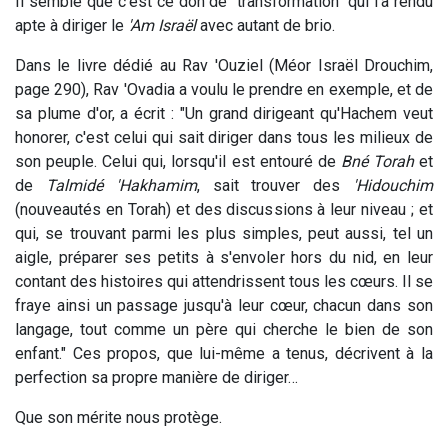
Il semble que c'est ce don de "transformation" qui l'a rendu
apte à diriger le
'Am Israël
avec autant de brio.
Dans le livre dédié au Rav 'Ouziel (Méor Israël Drouchim,
page 290), Rav 'Ovadia a voulu le prendre en exemple, et de
sa plume d'or, a écrit : "Un grand dirigeant qu'Hachem veut
honorer, c'est celui qui sait diriger dans tous les milieux de
son peuple. Celui qui, lorsqu'il est entouré de
Bné Torah
et
de
Talmidé 'Hakhamim
, sait trouver des
'Hidouchim
(nouveautés en Torah) et des discussions à leur niveau ; et
qui, se trouvant parmi les plus simples, peut aussi, tel un
aigle, préparer ses petits à s'envoler hors du nid, en leur
contant des histoires qui attendrissent tous les cœurs. Il se
fraye ainsi un passage jusqu'à leur cœur, chacun dans son
langage, tout comme un père qui cherche le bien de son
enfant." Ces propos, que lui-même a tenus, décrivent à la
perfection sa propre manière de diriger…
Que son mérite nous protège.