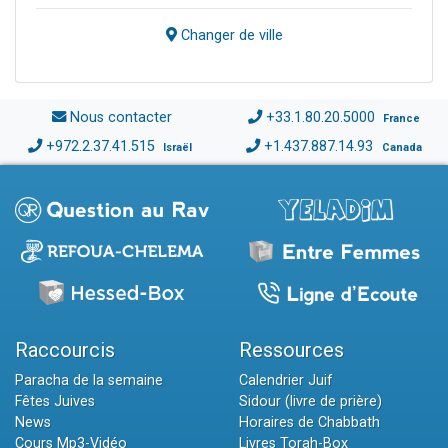
Changer de ville
Nous contacter
+33.1.80.20.5000
France
+972.2.37.41.515
+1.437.887.14.93
Israël
Canada
Raccourcis
Ressources
Paracha de la semaine
Calendrier Juif
Fêtes Juives
Sidour (livre de prière)
News
Horaires de Chabbath
Cours Mp3-Vidéo
Livres Torah-Box