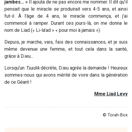
jambes...
»
Il ajouta de ne pas encore me nommer. Il dit qu’il
pensait que le miracle se produirait vers 4-5 ans, et ainsi
fut-il. À l’âge de 4 ans, le miracle commença, et j’ai
commencé à ramper. Durant ces jours-là, on me donna le
nom de Liad (« Li-la’ad » « pour moi à jamais »).
Depuis, je marche, vais, fais des connaissances, et je suis
même devenue une femme, et tout cela dans la santé,
grâce à D.ieu...
Lorsqu'un
Tsadik
décrète, D.ieu agrée la demande ! Heureux
sommes-nous qui avons mérité de vivre dans la génération
de ce Géant !
Mme Liad Levy
© Torah-Box