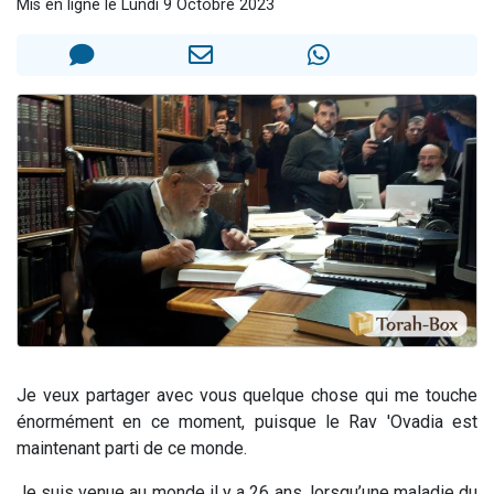
Mis en ligne le Lundi 9 Octobre 2023
2 personnes viennent de nous rejoindre sur WhatsApp
13 personnes viennent de demander une bénédiction
Il reste 49 places pour étudier en groupe sur Zoom
12 nouvelles musiques dans Torah-Box Music
2 personnes viennent de nous rejoindre sur WhatsApp
Je veux partager avec vous quelque chose qui me touche
énormément en ce moment, puisque le Rav 'Ovadia est
maintenant parti de ce monde.
Je suis venue au monde il y a 26 ans, lorsqu’une maladie du