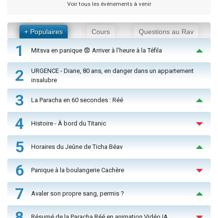
Voir tous les événements à venir
+ Populaires
Cours
Questions au Rav
1
Mitsva en panique 😨 Arriver à l'heure à la Téfila
2
URGENCE - Diane, 80 ans, en danger dans un appartement
insalubre
3
La Paracha en 60 secondes : Réé
4
Histoire - À bord du Titanic
5
Horaires du Jeûne de Ticha Béav
6
Panique à la boulangerie Cachère
7
Avaler son propre sang, permis ?
8
Résumé de la Paracha Réé en animation Vidéo IA