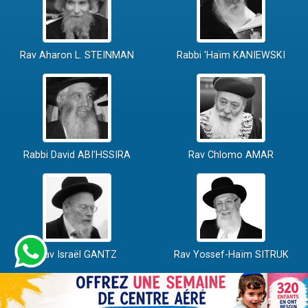
Rav Aharon L. STEINMAN
Rabbi 'Haïm KANIEWSKI
Rabbi David ABI'HSSIRA
Rav Chlomo AMAR
Rav Israël GANTZ
Rav Yossef-Haïm SITRUK