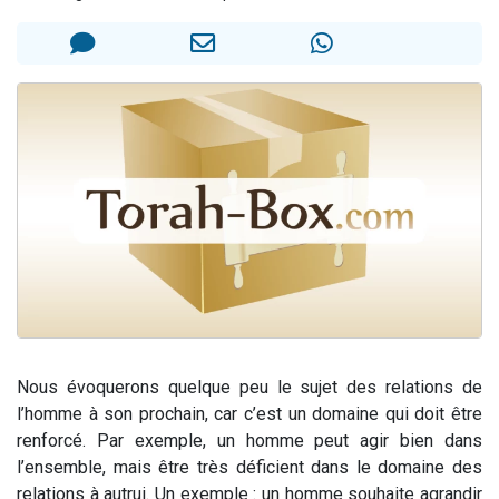
Nouvelle émission radio : Visions de grandeur n°104 : Le Chabbath et le Birkat Hamazone à travers le temps
61 personnes viennent de demander une bénédiction
Ariel vient de donner son Maasser
Il reste 49 places pour étudier en groupe sur Zoom
Eva vient de donner son Maasser
Nous évoquerons quelque peu le sujet des relations de
l’homme à son prochain, car c’est un domaine qui doit être
renforcé. Par exemple, un homme peut agir bien dans
l’ensemble, mais être très déficient dans le domaine des
relations à autrui.
Un exemple : un homme souhaite agrandir