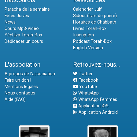
Raccourcis
Ressources
Paracha de la semaine
Calendrier Juif
Fêtes Juives
Sidour (livre de prière)
News
Horaires de Chabbath
Cours Mp3-Vidéo
Livres Torah-Box
Yéchiva Torah-Box
Inscription
Dédicacer un cours
Podcast Torah-Box
English Version
L'association
Retrouvez-nous...
A propos de l'association
Twitter
Faire un don !
Facebook
Mentions légales
YouTube
Nous contacter
WhatsApp
Aide (FAQ)
WhatsApp Femmes
Application iOS
Application Android