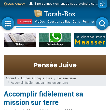
3 personnes viennent de nous rejoindre sur WhatsApp
Mon compte
Odaya vient de donner son Maasser
3 personnes viennent de faire un don pour 5 jours de vacances aux Orphelins
Vidéos
Question au Rav
Dons
Femmes
Enfants
ON AIR
3 personnes viennent de faire un don pour Diane, 80 ans, dans un appartement insalubre
2 personnes viennent de nous rejoindre sur WhatsApp
13 personnes viennent de demander une bénédiction
30 personnes viennent de faire un don pour Sauvez la jambe de Yohan
Il reste 49 places pour étudier en groupe sur Zoom
12 nouvelles musiques dans Torah-Box Music
3 personnes viennent de nous rejoindre sur WhatsApp
2 personnes viennent de nous rejoindre sur WhatsApp
Accueil
Etudes & Ethique Juive
Pensée Juive
Accomplir fidèlement sa mission sur terre
2 nouvelles musiques dans Torah-Box Music
Accomplir fidèlement sa
3 personnes viennent de nous rejoindre sur WhatsApp
8 personnes viennent de faire un don pour Tsédaka : pauvres d'Israel
mission sur terre
Nouvelle émission radio : Visions de grandeur n°104 : Le Chabbath et le Birkat Hamazone à travers le temps