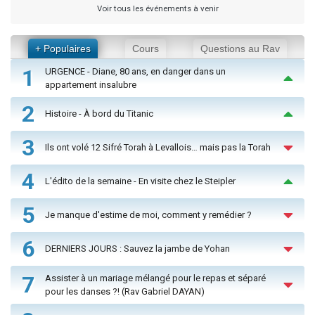
Voir tous les événements à venir
+ Populaires
Cours
Questions au Rav
1
URGENCE - Diane, 80 ans, en danger dans un
appartement insalubre
2
Histoire - À bord du Titanic
3
Ils ont volé 12 Sifré Torah à Levallois… mais pas la Torah
4
L'édito de la semaine - En visite chez le Steipler
5
Je manque d'estime de moi, comment y remédier ?
6
DERNIERS JOURS : Sauvez la jambe de Yohan
7
Assister à un mariage mélangé pour le repas et séparé
pour les danses ?! (Rav Gabriel DAYAN)