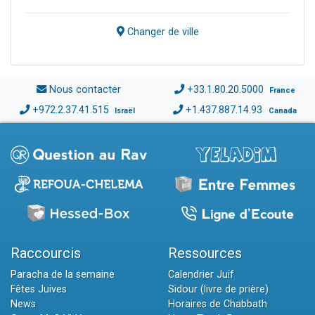
Changer de ville
Nous contacter
+33.1.80.20.5000
France
+972.2.37.41.515
+1.437.887.14.93
Israël
Canada
Raccourcis
Ressources
Paracha de la semaine
Calendrier Juif
Fêtes Juives
Sidour (livre de prière)
News
Horaires de Chabbath