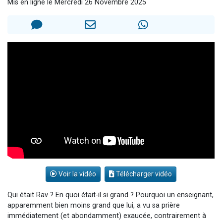
Mis en ligne le Mercredi 26 Novembre 2025
61 personnes viennent de demander une bénédiction
Il reste 49 places pour étudier en groupe sur Zoom
Ariel vient de donner son Maasser
Nathaniel vient de donner son Maasser
4 personnes viennent de nous rejoindre sur WhatsApp
Voir la vidéo
Télécharger vidéo
Qui était Rav ? En quoi était-il si grand ? Pourquoi un enseignant,
apparemment bien moins grand que lui, a vu sa prière
immédiatement (et abondamment) exaucée, contrairement à