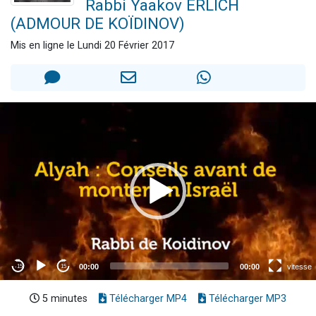
Rabbi Yaakov ERLICH
Il reste 49 places pour étudier en groupe sur Zoom
(ADMOUR DE KOÏDINOV)
Eva vient de donner son Maasser
Mis en ligne le Lundi 20 Février 2017
4 personnes viennent de nous rejoindre sur WhatsApp
3 personnes viennent de nous rejoindre sur WhatsApp
3 personnes viennent de faire un don pour Événements Torah-Box
5 minutes
Télécharger MP4
Télécharger MP3