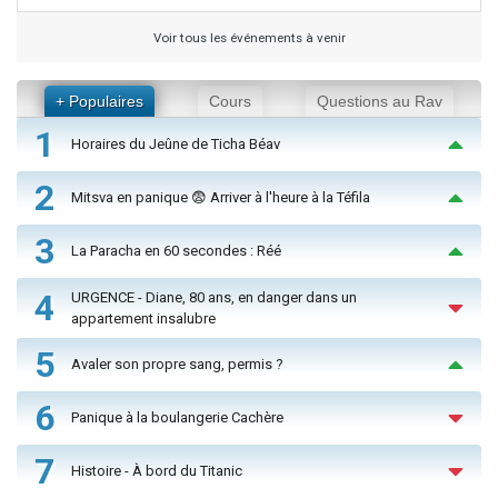
Voir tous les événements à venir
+ Populaires
Cours
Questions au Rav
1
Horaires du Jeûne de Ticha Béav
2
Mitsva en panique 😨 Arriver à l'heure à la Téfila
3
La Paracha en 60 secondes : Réé
4
URGENCE - Diane, 80 ans, en danger dans un
appartement insalubre
5
Avaler son propre sang, permis ?
6
Panique à la boulangerie Cachère
7
Histoire - À bord du Titanic