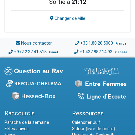
Sortie à
21:12
Changer de ville
Nous contacter
+33.1.80.20.5000
France
+972.2.37.41.515
+1.437.887.14.93
Israël
Canada
Raccourcis
Ressources
Paracha de la semaine
Calendrier Juif
Fêtes Juives
Sidour (livre de prière)