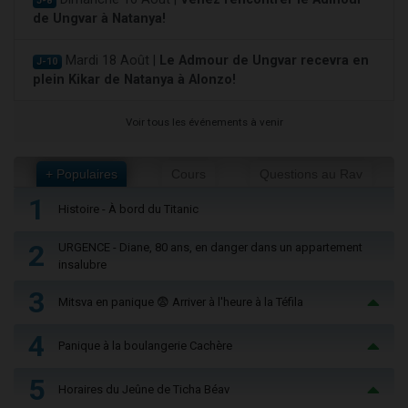
J-8
de Ungvar à Natanya!
Mardi 18 Août |
Le Admour de Ungvar recevra en
J-10
plein Kikar de Natanya à Alonzo!
Voir tous les événements à venir
+ Populaires
Cours
Questions au Rav
1
Histoire - À bord du Titanic
2
URGENCE - Diane, 80 ans, en danger dans un appartement
insalubre
3
Mitsva en panique 😨 Arriver à l'heure à la Téfila
4
Panique à la boulangerie Cachère
5
Horaires du Jeûne de Ticha Béav