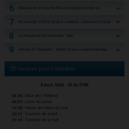
6
Résumé de la Paracha Réé en animation Vidéo IA
7
Ils ont volé 12 Sifré Torah à Levallois… mais pas la Torah
8
La Paracha en 60 secondes : Réé
9
Hiloula du "Steïpeler" : Rabbi Ya’acov Israël Kanievsky
Horaires pour Columbus
8 Août 2026 - 25 Av 5786
05:38
Mise des Téfilines
06:37
Lever du soleil
13:38
Heure de milieu du jour
20:37
Coucher du soleil
21:19
Tombée de la nuit