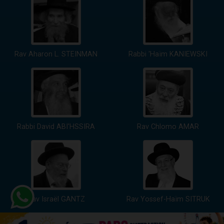
Rav Aharon L. STEINMAN
Rabbi 'Haïm KANIEWSKI
Rabbi David ABI'HSSIRA
Rav Chlomo AMAR
Rav Israël GANTZ
Rav Yossef-Haïm SITRUK