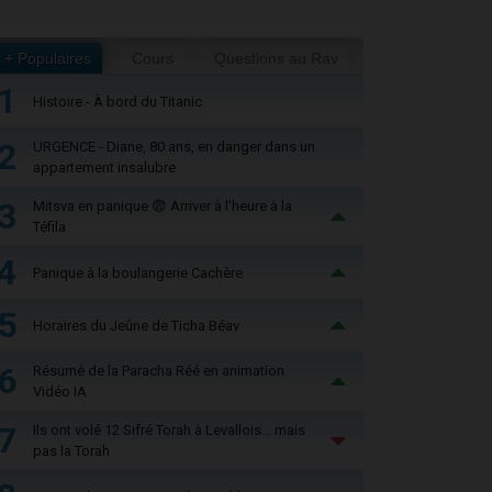
+ Populaires
Cours
Questions au Rav
1
Histoire - À bord du Titanic
2
URGENCE - Diane, 80 ans, en danger dans un
appartement insalubre
3
Mitsva en panique 😨 Arriver à l'heure à la
Téfila
4
Panique à la boulangerie Cachère
5
Horaires du Jeûne de Ticha Béav
6
Résumé de la Paracha Réé en animation
Vidéo IA
7
Ils ont volé 12 Sifré Torah à Levallois… mais
pas la Torah