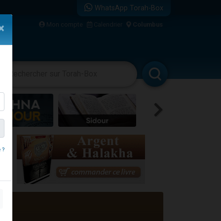
WhatsApp Torah-Box
...
Mon compte
Calendrier
Columbus
×
vertissements
Livres
Rabbanim
bre
 ?