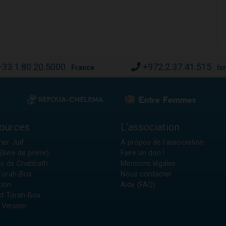
+33.1.80.20.5000
+972.2.37.41.515
France
Is
ources
L'association
ier Juif
A propos de l'association
(livre de prière)
Faire un don !
es de Chabbath
Mentions légales
 Torah-Box
Nous contacter
tion
Aide (FAQ)
t Torah-Box
 Version