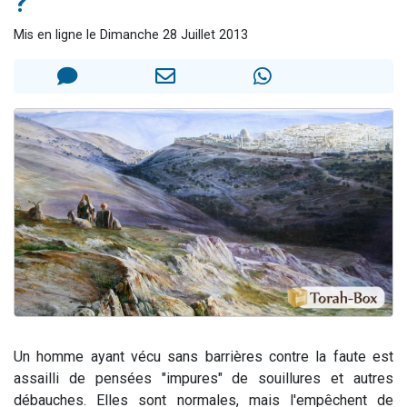
?
Il reste 49 places pour étudier en groupe sur Zoom
Mis en ligne le Dimanche 28 Juillet 2013
12 nouvelles musiques dans Torah-Box Music
3 personnes viennent de nous rejoindre sur WhatsApp
2 personnes viennent de nous rejoindre sur WhatsApp
2 personnes viennent de nous rejoindre sur WhatsApp
Un homme ayant vécu sans barrières contre la faute est
assailli de pensées "impures" de souillures et autres
débauches. Elles sont normales, mais l'empêchent de