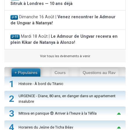
Sitruk à Londres — 10 ans déjà
Dimanche 16 Août |
Venez rencontrer le Admour
J-9
de Ungvar à Natanya!
Mardi 18 Août |
Le Admour de Ungvar recevra en
J-11
plein Kikar de Natanya à Alonzo!
Voir tous les événements à venir
+ Populaires
Cours
Questions au Rav
1
Histoire - À bord du Titanic
2
URGENCE - Diane, 80 ans, en danger dans un appartement
insalubre
3
Mitsva en panique 😨 Arriver à l'heure à la Téfila
4
Horaires du Jeûne de Ticha Béav