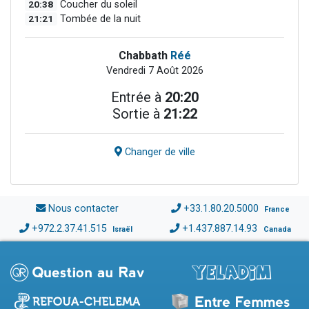
20:38
Coucher du soleil
21:21
Tombée de la nuit
Chabbath
Réé
Vendredi 7 Août 2026
Entrée à
20:20
Sortie à
21:22
Changer de ville
Nous contacter
+33.1.80.20.5000
France
+972.2.37.41.515
+1.437.887.14.93
Israël
Canada