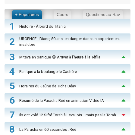
+ Populaires
Cours
Questions au Rav
1
Histoire - À bord du Titanic
2
URGENCE - Diane, 80 ans, en danger dans un appartement
insalubre
3
Mitsva en panique 😨 Arriver à l'heure à la Téfila
4
Panique à la boulangerie Cachère
5
Horaires du Jeûne de Ticha Béav
6
Résumé de la Paracha Réé en animation Vidéo IA
7
Ils ont volé 12 Sifré Torah à Levallois… mais pas la Torah
8
La Paracha en 60 secondes : Réé