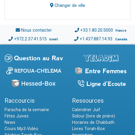
Changer de ville
Nous contacter
+33.1.80.20.5000
France
+972.2.37.41.515
+1.437.887.14.93
Israël
Canada
Raccourcis
Ressources
Paracha de la semaine
Calendrier Juif
Fêtes Juives
Sidour (livre de prière)
News
Horaires de Chabbath
Cours Mp3-Vidéo
Livres Torah-Box