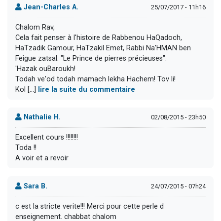
Jean-Charles A.
25/07/2017 - 11h16
Chalom Rav,
Cela fait penser à l'histoire de Rabbenou HaQadoch,
HaTzadik Gamour, HaTzakil Emet, Rabbi Na'HMAN ben
Feigue zatsal: "Le Prince de pierres précieuses".
'Hazak ouBaroukh!
Todah ve'od todah mamach lekha Hachem! Tov li!
Kol [...]
lire la suite du commentaire
Nathalie H.
02/08/2015 - 23h50
Excellent cours !!!!!!!!
Toda !!
A voir et a revoir
Sara B.
24/07/2015 - 07h24
c est la stricte verite!!! Merci pour cette perle d
enseignement. chabbat chalom