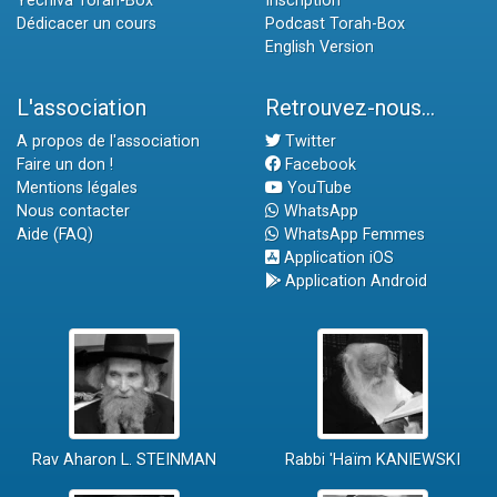
Yéchiva Torah-Box
Inscription
Dédicacer un cours
Podcast Torah-Box
English Version
L'association
Retrouvez-nous...
A propos de l'association
Twitter
Faire un don !
Facebook
Mentions légales
YouTube
Nous contacter
WhatsApp
Aide (FAQ)
WhatsApp Femmes
Application iOS
Application Android
Rav Aharon L. STEINMAN
Rabbi 'Haïm KANIEWSKI