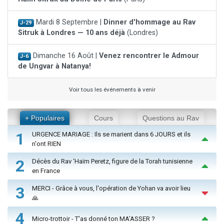
Mardi 8 Septembre |
Dinner d'hommage au Rav
J-29
Sitruk à Londres — 10 ans déjà
(Londres)
Dimanche 16 Août |
Venez rencontrer le Admour
J-6
de Ungvar à Natanya!
Voir tous les événements à venir
+ Populaires
Cours
Questions au Rav
1
URGENCE MARIAGE : Ils se marient dans 6 JOURS et ils
n'ont RIEN
2
Décès du Rav ‘Haïm Peretz, figure de la Torah tunisienne
en France
3
MERCI - Grâce à vous, l'opération de Yohan va avoir lieu
🙏
4
Micro-trottoir - T'as donné ton MA’ASSER ?