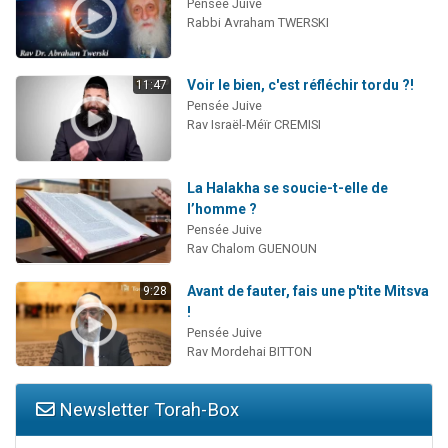
Pensée Juive
Rabbi Avraham TWERSKI
Voir le bien, c'est réfléchir tordu ?!
11:47
Pensée Juive
Rav Israël-Méïr CREMISI
La Halakha se soucie-t-elle de
l’homme ?
Pensée Juive
Rav Chalom GUENOUN
Avant de fauter, fais une p'tite Mitsva
9:28
!
Pensée Juive
Rav Mordehai BITTON
Newsletter Torah-Box