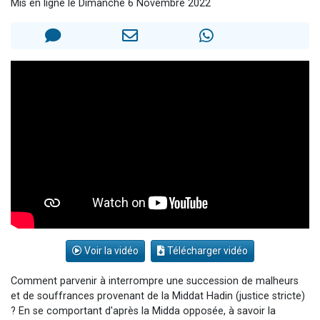
Mis en ligne le Dimanche 6 Novembre 2022
3 personnes viennent de faire un don pour Événements Torah-Box
3 personnes viennent de nous rejoindre sur WhatsApp
11 personnes viennent de demander une bénédiction
Il reste 49 places pour étudier en groupe sur Zoom
2 personnes viennent de nous rejoindre sur WhatsApp
Voir la vidéo
Télécharger vidéo
Comment parvenir à interrompre une succession de malheurs
et de souffrances provenant de la Middat Hadin (justice stricte)
? En se comportant d'après la Midda opposée, à savoir la