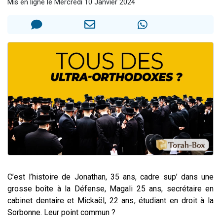
Mis en ligne le Mercredi 10 Janvier 2024
13 personnes viennent de demander une bénédiction
30 personnes viennent de faire un don pour Sauvez la jambe de Yohan
Il reste 49 places pour étudier en groupe sur Zoom
12 nouvelles musiques dans Torah-Box Music
29 personnes viennent de demander une bénédiction
C’est l’histoire de Jonathan, 35 ans, cadre sup’ dans une
grosse boîte à la Défense, Magali 25 ans, secrétaire en
cabinet dentaire et Mickaël, 22 ans, étudiant en droit à la
Sorbonne.
Leur point commun ?