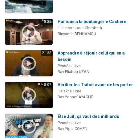
Panique à la boulangerie Cachère
8:22
1 Histoire pour Chabbath
Binyamin BENHAMOU
Apprendre à réjouir celui qui en a
21:38
besoin
Pensée Juive
Rav Eliahou UZAN
Vérifier les Tsitsit avant de les porter
8:07
Halakha Time
Rav Yossef AYACHE
Être Juif, ça vaut des milliards
Pensée Juive
Rav Yigal COHEN