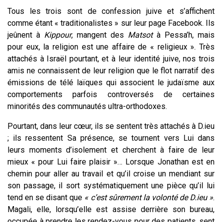
Tous les trois sont de confession juive et s’affichent
comme étant « traditionalistes » sur leur page Facebook. Ils
jeûnent à
Kippour
, mangent des
Matsot
à Pessa’h, mais
pour eux, la religion est une affaire de « religieux ». Très
attachés à Israël pourtant, et à leur identité juive, nos trois
amis ne connaissent de leur religion que le flot narratif des
émissions de télé laïques qui associent le judaïsme aux
comportements parfois controversés de certaines
minorités des communautés ultra-orthodoxes.
Pourtant, dans leur cœur, ils se sentent très attachés à D.ieu
; ils ressentent Sa présence, se tournent vers Lui dans
leurs moments d’isolement et cherchent à faire de leur
mieux « pour Lui faire plaisir »… Lorsque Jonathan est en
chemin pour aller au travail et qu’il croise un mendiant sur
son passage, il sort systématiquement une pièce qu’il lui
tend en se disant que
« c’est sûrement la volonté de D.ieu »
.
Magali, elle, lorsqu’elle est assise derrière son bureau,
occupée à prendre les rendez-vous pour des patients, sent