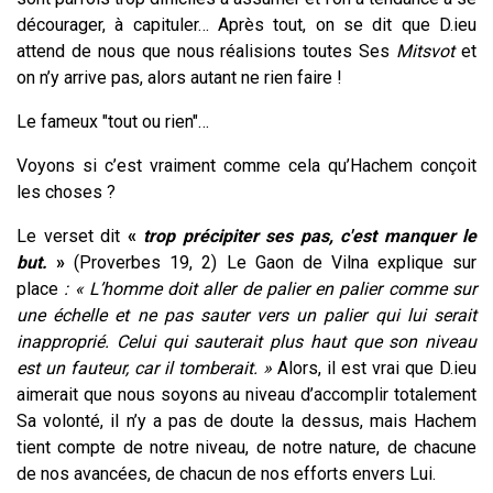
décourager, à capituler… Après tout, on se dit que D.ieu
attend de nous que nous réalisions toutes Ses
Mitsvot
et
on n’y arrive pas, alors autant ne rien faire !
Le fameux "tout ou rien"…
Voyons si c’est vraiment comme cela qu’Hachem conçoit
les choses ?
Le verset dit
«
trop précipiter ses pas, c'est manquer le
but.
»
(Proverbes 19, 2) Le Gaon de Vilna explique sur
place
: « L’homme doit aller de palier en palier comme sur
une échelle et ne pas sauter vers un palier qui lui serait
inapproprié. Celui qui sauterait plus haut que son niveau
est un fauteur, car il tomberait. »
Alors, il est vrai que D.ieu
aimerait que nous soyons au niveau d’accomplir totalement
Sa volonté, il n’y a pas de doute la dessus, mais Hachem
tient compte de notre niveau, de notre nature, de chacune
de nos avancées, de chacun de nos efforts envers Lui.