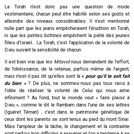
La Torah n’est donc pas une question de mode
vestimentaire, chacun peut être habillé selon ses goûts et
atteindre des niveaux considérables. Il n’est mentionné
nulle part que les jeans empêcheraient l’érudition en Torah,
ni que les petites bottines empêchent la piété des jeunes
filles d’Israël… La Torah, c’est l’application de la volonté de
D.ieu suivant la sensibilité de chacun.
Il est bien vrai que les
Mitsvot
nous demandent de l’effort,
de l’obéissance, de la retenue, parfois même de l’argent,
mais n’est-il pas dit qu’elles sont là
«
pour qu’il te soit fait
du bien »
? De plus, ne sommes-nous pas tous ravis à
l’idée de réaliser la volonté de Celui qui nous aime
infiniment ? Au fond, tout le monde veut « faire plaisir à
D.ieu », comme le dit le Rambam dans l’une de ses lettres
(Iguéret Téman) ; c’est dans le patrimoine génétique de
ceux dont les parents se sont tenus au pied du mont Sinaï.
Mais l’ampleur de la tâche, le changement et la contrainte
sont parfois trop difficiles à assumer et l'on a tendance à se