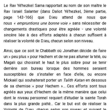
Le Rav Yé’hezkel Sarna rapportait au nom de son maître le
Rav Israël Salanter
(dans Daliot Yé'hezkel, 3ème partie,
page 143-166) que D.ieu attend de nous que
nous
« empruntions une bonne voie »
sans nécessiter de
changements drastiques pour être agréée - une volonté
sincère liée à des efforts adaptés à chacun suffisent à
réaliser la volonté de D.ieu, chacun selon son niveau.
Ainsi, que ce soit le Chabbath où Jonathan décide de faire
un « peu plus » pour Hachem et de ne pas allumer la télé, ou
Magali qui choisirait le haut le plus sobre pour se tenir
derrière son bureau lorsque des hommes seraient
susceptibles de s’installer en face d’elle, ou encore
Mickaël qui souhaiterait porter un
Talith Katan
en dessous
de sa chemise « pour Hachem »… Ces efforts sont tous
agréés aux yeux d’Hachem de la même manière que celui
dont le niveau personnel requiert d’étudier la sainte Torah
dans la plus grande piété… Car le but est de réaliser la
Volonté de D.ieu, chacun selon son niveau et suivant le