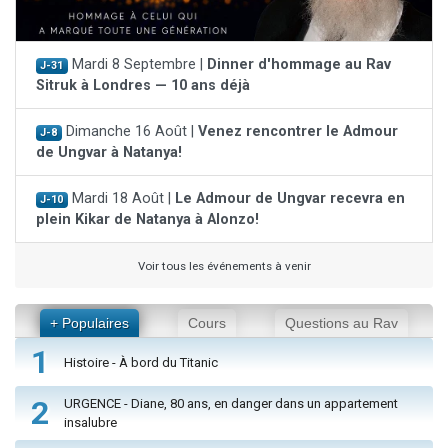
Mardi 8 Septembre |
Dinner d'hommage au Rav
J-31
Sitruk à Londres — 10 ans déjà
Dimanche 16 Août |
Venez rencontrer le Admour
J-8
de Ungvar à Natanya!
Mardi 18 Août |
Le Admour de Ungvar recevra en
J-10
plein Kikar de Natanya à Alonzo!
Voir tous les événements à venir
+ Populaires
Cours
Questions au Rav
1
Histoire - À bord du Titanic
2
URGENCE - Diane, 80 ans, en danger dans un appartement
insalubre