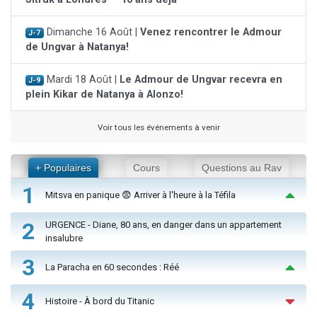
Dimanche 16 Août |
Venez rencontrer le Admour
J-7
de Ungvar à Natanya!
Mardi 18 Août |
Le Admour de Ungvar recevra en
J-9
plein Kikar de Natanya à Alonzo!
Voir tous les événements à venir
+ Populaires
Cours
Questions au Rav
1
Mitsva en panique 😨 Arriver à l'heure à la Téfila
2
URGENCE - Diane, 80 ans, en danger dans un appartement
insalubre
3
La Paracha en 60 secondes : Réé
4
Histoire - À bord du Titanic