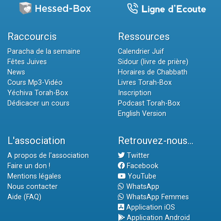
Raccourcis
Ressources
Paracha de la semaine
Calendrier Juif
Fêtes Juives
Sidour (livre de prière)
News
Horaires de Chabbath
Cours Mp3-Vidéo
Livres Torah-Box
Yéchiva Torah-Box
Inscription
Dédicacer un cours
Podcast Torah-Box
English Version
L'association
Retrouvez-nous...
A propos de l'association
Twitter
Faire un don !
Facebook
Mentions légales
YouTube
Nous contacter
WhatsApp
Aide (FAQ)
WhatsApp Femmes
Application iOS
Application Android