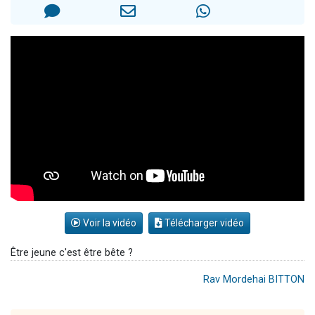
2 personnes viennent de nous rejoindre sur WhatsApp
29 personnes viennent de demander une bénédiction
Il reste 49 places pour étudier en groupe sur Zoom
16 personnes viennent de faire un don pour Diane, 80 ans, dans un appartement insalubre
2 personnes viennent de nous rejoindre sur WhatsApp
Voir la vidéo
Télécharger vidéo
‎Être jeune c'est être bête ?
Rav Mordehai BITTON