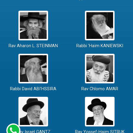
Rav Aharon L. STEINMAN
Rabbi 'Haïm KANIEWSKI
Rabbi David ABI'HSSIRA
Rav Chlomo AMAR
Rav Israël GANTZ
Rav Yossef-Haïm SITRUK