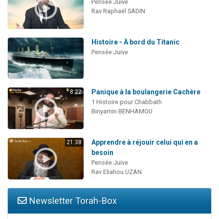
Pensée Juive
Rav Raphaël SADIN
Histoire - À bord du Titanic
Pensée Juive
Panique à la boulangerie Cachère
8:22
1 Histoire pour Chabbath
Binyamin BENHAMOU
Apprendre à réjouir celui qui en a
21:38
besoin
Pensée Juive
Rav Eliahou UZAN
Newsletter Torah-Box