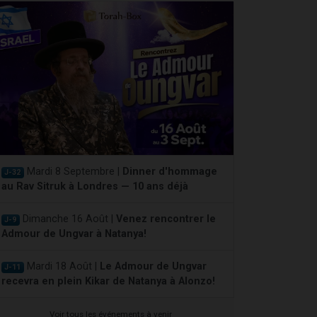
Mardi 8 Septembre |
Dinner d'hommage
J-32
au Rav Sitruk à Londres — 10 ans déjà
Dimanche 16 Août |
Venez rencontrer le
J-9
Admour de Ungvar à Natanya!
Mardi 18 Août |
Le Admour de Ungvar
J-11
recevra en plein Kikar de Natanya à Alonzo!
Voir tous les événements à venir