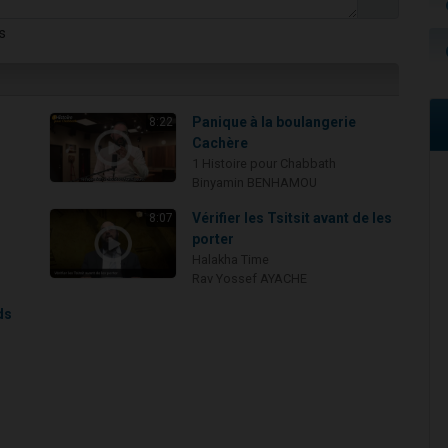
s
Panique à la boulangerie
8:22
Cachère
1 Histoire pour Chabbath
Binyamin BENHAMOU
i
Vérifier les Tsitsit avant de les
8:07
porter
Halakha Time
Rav Yossef AYACHE
ds