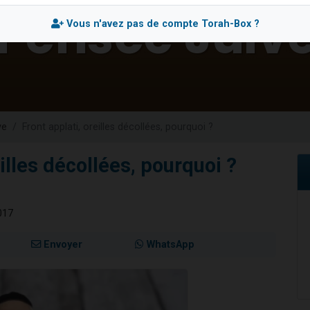
49 places pour étudier en groupe sur Zoom
Vous n'avez pas de compte Torah-Box ?
viennent de nous rejoindre sur WhatsApp
viennent de nous rejoindre sur WhatsApp
les musiques dans Torah-Box Music
viennent de nous rejoindre sur WhatsApp
ve
Front applati, oreilles décollées, pourquoi ?
eilles décollées, pourquoi ?
017
Envoyer
WhatsApp