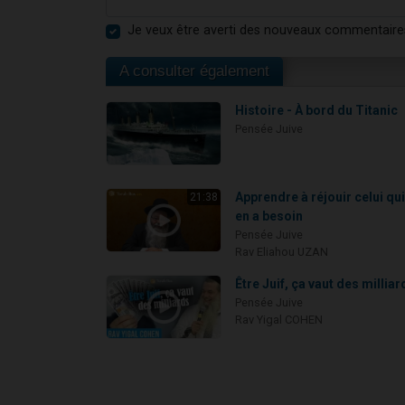
Je veux être averti des nouveaux commentaire
A consulter également
Histoire - À bord du Titanic
Pensée Juive
Apprendre à réjouir celui qu
21:38
en a besoin
Pensée Juive
Rav Eliahou UZAN
Être Juif, ça vaut des milliar
Pensée Juive
Rav Yigal COHEN