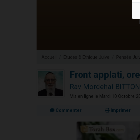
Il reste 
3 personnes 
2 personnes 
2 nouvel
6 personnes 
Accueil
Etudes & Ethique Juive
Pensée Jui
Front applati, or
Rav Mordehai BITTON
Mis en ligne le Mardi 10 Octobre 2
Commenter
Imprimer