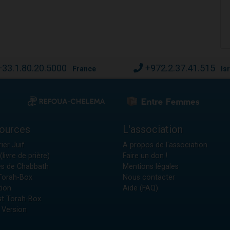
+33.1.80.20.5000
+972.2.37.41.515
France
Is
ources
L'association
ier Juif
A propos de l'association
(livre de prière)
Faire un don !
es de Chabbath
Mentions légales
 Torah-Box
Nous contacter
tion
Aide (FAQ)
t Torah-Box
 Version