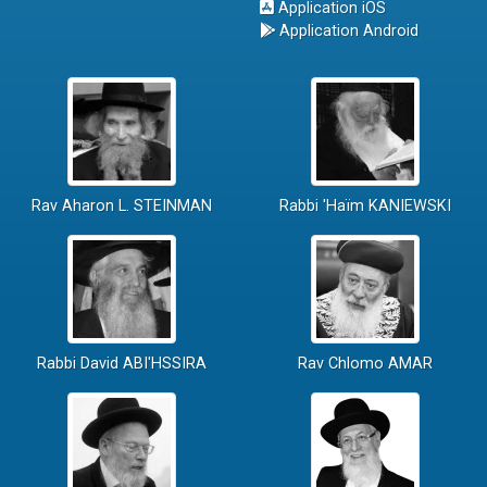
Application iOS
Application Android
Rav Aharon L. STEINMAN
Rabbi 'Haïm KANIEWSKI
Rabbi David ABI'HSSIRA
Rav Chlomo AMAR