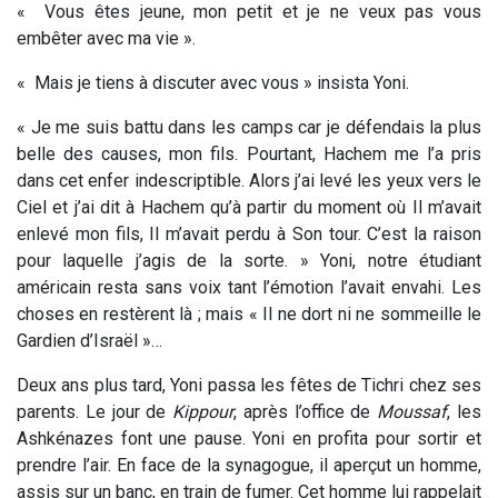
« Vous êtes jeune, mon petit et je ne veux pas vous
embêter avec ma vie ».
« Mais je tiens à discuter avec vous » insista Yoni.
« Je me suis battu dans les camps car je défendais la plus
belle des causes, mon fils. Pourtant, Hachem me l’a pris
dans cet enfer indescriptible. Alors j’ai levé les yeux vers le
Ciel et j’ai dit à Hachem qu’à partir du moment où Il m’avait
enlevé mon fils, Il m’avait perdu à Son tour. C’est la raison
pour laquelle j’agis de la sorte. » Yoni, notre étudiant
américain resta sans voix tant l’émotion l’avait envahi. Les
choses en restèrent là ; mais « Il ne dort ni ne sommeille le
Gardien d’Israël »…
Deux ans plus tard, Yoni passa les fêtes de Tichri chez ses
parents. Le jour de
Kippour
, après l’office de
Moussaf
, les
Ashkénazes font une pause. Yoni en profita pour sortir et
prendre l’air. En face de la synagogue, il aperçut un homme,
assis sur un banc, en train de fumer. Cet homme lui rappelait