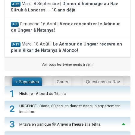
Mardi 8 Septembre |
Dinner d'hommage au Rav
J-32
Sitruk à Londres — 10 ans déjà
Dimanche 16 Août |
Venez rencontrer le Admour
J-9
de Ungvar à Natanya!
Mardi 18 Août |
Le Admour de Ungvar recevra en
J-11
plein Kikar de Natanya à Alonzo!
Voir tous les événements à venir
+ Populaires
Cours
Questions au Rav
1
Histoire - À bord du Titanic
2
URGENCE - Diane, 80 ans, en danger dans un appartement
insalubre
3
Mitsva en panique 😨 Arriver à l'heure à la Téfila