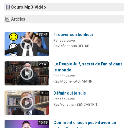
4 personnes viennent de nous rejoindre sur WhatsApp
Cours Mp3-Vidéo
3 personnes viennent de nous rejoindre sur WhatsApp
Articles
3 personnes viennent de faire un don pour 5 jours de vacances aux Orphelins
Odaya vient de donner son Maasser
Trouver son bonheur
33:41
2 personnes viennent de faire un don pour Tsédaka : pauvres d'Israel
Pensée Juive
Rav Yéochoua BEHAR
Le Peuple Juif, secret de l'unité dans
29:49
le monde
Pensée Juive
Rav Moché KAUFMANN
Définir qui je suis
9:09
Pensée Juive
Rav Yonathan BENCHETRIT
Comment chacun peut-il avoir un
15:19