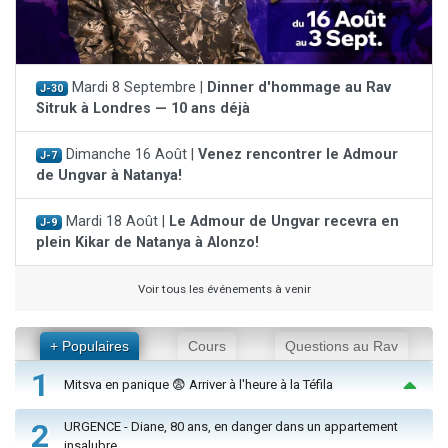
Mardi 8 Septembre |
Dinner d'hommage au Rav
J-30
Sitruk à Londres — 10 ans déjà
Dimanche 16 Août |
Venez rencontrer le Admour
J-7
de Ungvar à Natanya!
Mardi 18 Août |
Le Admour de Ungvar recevra en
J-9
plein Kikar de Natanya à Alonzo!
Voir tous les événements à venir
+ Populaires
Cours
Questions au Rav
1
Mitsva en panique 😨 Arriver à l'heure à la Téfila
2
URGENCE - Diane, 80 ans, en danger dans un appartement
insalubre