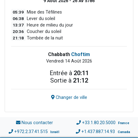
9 Août 2026 - 26 Av 5786
05:39
Mise des Téfilines
06:38
Lever du soleil
13:37
Heure de milieu du jour
20:36
Coucher du soleil
21:18
Tombée de la nuit
Chabbath
Choftim
Vendredi 14 Août 2026
Entrée à
20:11
Sortie à
21:12
Changer de ville
Nous contacter
+33.1.80.20.5000
France
+972.2.37.41.515
+1.437.887.14.93
Israël
Canada