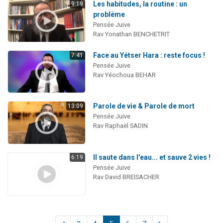
Les habitudes, la routine : un
9:19
problème
Pensée Juive
Rav Yonathan BENCHETRIT
Face au Yétser Hara : reste focus !
7:41
Pensée Juive
Rav Yéochoua BEHAR
Parole de vie & Parole de mort
13:09
Pensée Juive
Rav Raphaël SADIN
Il saute dans l'eau... et sauve 2 vies !
6:19
Pensée Juive
Rav David BREISACHER