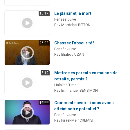
Le plaisir et la mort
16:17
Pensée Juive
Rav Mordehai BITTON
Chassez l'obscurité !
26:03
Pensée Juive
Rav Eliahou UZAN
Mettre ses parents en maison de
5:19
retraite, permis ?
Halakha Time
Rav Emmanuel BENSIMON
Comment savoir si nous avons
12:44
atteint notre potentiel ?
Pensée Juive
Rav Israël-Méïr CREMISI