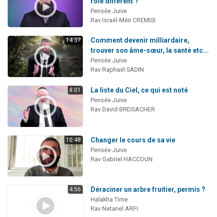
rôle différent ?
Pensée Juive
Rav Israël-Méïr CREMISI
Comment devenir milliardaire,
14:37
trouver son âme-sœur, la santé etc...
Pensée Juive
Rav Raphaël SADIN
La liste du Ciel, ce qui est noté
8:01
Pensée Juive
Rav David BREISACHER
Changer le cours de sa vie
10:48
Pensée Juive
Rav Gabriel HACCOUN
Déraciner un arbre fruitier, permis ?
4:56
Halakha Time
Rav Netanel ARFI