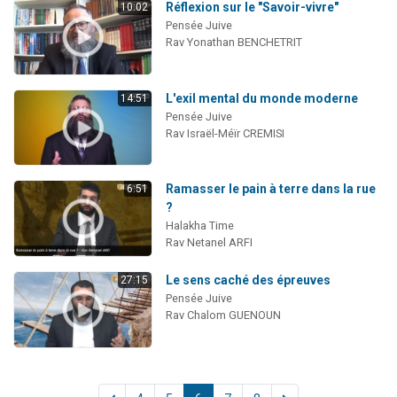
Réflexion sur le "Savoir-vivre"
10:02
Pensée Juive
Rav Yonathan BENCHETRIT
L'exil mental du monde moderne
14:51
Pensée Juive
Rav Israël-Méïr CREMISI
Ramasser le pain à terre dans la rue
6:51
?
Halakha Time
Rav Netanel ARFI
Le sens caché des épreuves
27:15
Pensée Juive
Rav Chalom GUENOUN