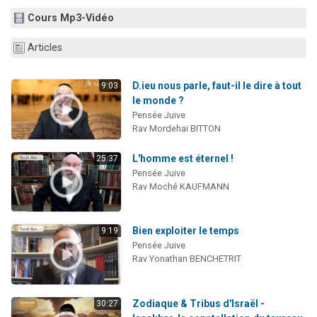
3 personnes viennent de nous rejoindre sur WhatsApp
Cours Mp3-Vidéo
2 personnes viennent de nous rejoindre sur WhatsApp
Articles
3 personnes viennent de nous rejoindre sur WhatsApp
2 nouvelles musiques dans Torah-Box Music
D.ieu nous parle, faut-il le dire à tout
9:03
4 personnes viennent de faire un don pour Reloger Rivka, 6 enfants, victime de violences...
le monde ?
Pensée Juive
Rav Mordehai BITTON
L'homme est éternel !
25:37
Pensée Juive
Rav Moché KAUFMANN
Bien exploiter le temps
9:19
Pensée Juive
Rav Yonathan BENCHETRIT
Zodiaque & Tribus d'Israël -
30:27