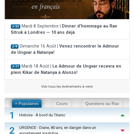
Mardi 8 Septembre |
Dinner d'hommage au Rav
J-32
Sitruk à Londres — 10 ans déjà
Dimanche 16 Août |
Venez rencontrer le Admour
J-9
de Ungvar à Natanya!
Mardi 18 Août |
Le Admour de Ungvar recevra en
J-11
plein Kikar de Natanya à Alonzo!
Voir tous les événements à venir
+ Populaires
Cours
Questions au Rav
1
Histoire - À bord du Titanic
2
URGENCE - Diane, 80 ans, en danger dans un
appartement insalubre