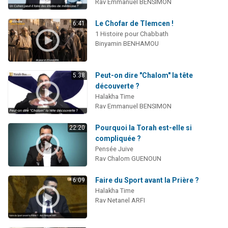
Rav Emmanuel BENSIMON
Le Chofar de Tlemcen !
6:41
1 Histoire pour Chabbath
Binyamin BENHAMOU
Peut-on dire "Chalom" la tête
5:38
découverte ?
Halakha Time
Rav Emmanuel BENSIMON
Pourquoi la Torah est-elle si
22:20
compliquée ?
Pensée Juive
Rav Chalom GUENOUN
Faire du Sport avant la Prière ?
6:09
Halakha Time
Rav Netanel ARFI