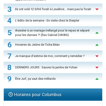
3
Ils ont volé 12 Sifré Torah à Levallois… mais pas la Torah
4
L'édito de la semaine - En visite chez le Steipler
5
Assister à un mariage mélangé pour le repas et séparé
pour les danses ?! (Rav Gabriel DAYAN)
6
Horaires du Jeûne de Ticha Béav
7
Je manque d'estime de moi, comment y remédier ?
8
DERNIERS JOURS : Sauvez la jambe de Yohan
9
Être Juif, ça vaut des milliards
Horaires pour Columbus