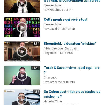
Issakhar, la constellation du taureau
Pensée Juive
Rav Yéochoua BEHAR
Cette montre qui révèle tout
7:18
Pensée Juive
Rav David BREISACHER
Bloomfield, le donateur "miskine"
8:34
1 Histoire pour Chabbath
Binyamin BENHAMOU
Torah & Savoir-vivre : quel équilibre
13:44
?
Chavouot
Rav Israël-Méïr CREMISI
Un Cohen peut-il faire des études de
4:39
médecine ?
Halakha Time