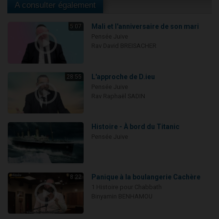
A consulter également
Mali et l'anniversaire de son mari
5:07
Pensée Juive
Rav David BREISACHER
L'approche de D.ieu
28:55
Pensée Juive
Rav Raphaël SADIN
Histoire - À bord du Titanic
Pensée Juive
Panique à la boulangerie Cachère
8:22
1 Histoire pour Chabbath
Binyamin BENHAMOU