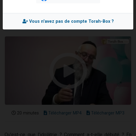
Rav Mordehai BITTON
Il reste 49 places pour étudier en groupe sur Zoom
Mis en ligne le Mardi 17 Février 2026
Eva vient de donner son Maasser
Vous n'avez pas de compte Torah-Box ?
4 personnes viennent de nous rejoindre sur WhatsApp
3 personnes viennent de nous rejoindre sur WhatsApp
3 personnes viennent de faire un don pour Événements Torah-Box
20 minutes
Télécharger MP4
Télécharger MP3
Qu'est-ce que l'idolâtrie ? Comment a-t-elle débuté ? En