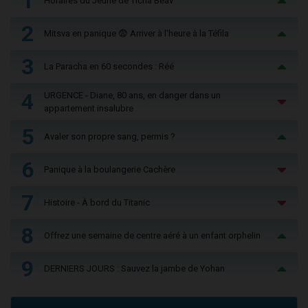
1
Horaires du Jeûne de Ticha Béav
2
Mitsva en panique 😨 Arriver à l'heure à la Téfila
3
La Paracha en 60 secondes : Réé
4
URGENCE - Diane, 80 ans, en danger dans un
appartement insalubre
5
Avaler son propre sang, permis ?
6
Panique à la boulangerie Cachère
7
Histoire - À bord du Titanic
8
Offrez une semaine de centre aéré à un enfant orphelin
9
DERNIERS JOURS : Sauvez la jambe de Yohan