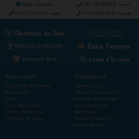
Nous contacter
+33.1.80.20.5000
France
+972.2.37.41.515
+1.437.887.14.93
Israël
Canada
Raccourcis
Ressources
Paracha de la semaine
Calendrier Juif
Fêtes Juives
Sidour (livre de prière)
News
Horaires de Chabbath
Cours Mp3-Vidéo
Livres Torah-Box
Yéchiva Torah-Box
Inscription
Dédicacer un cours
Podcast Torah-Box
English Version