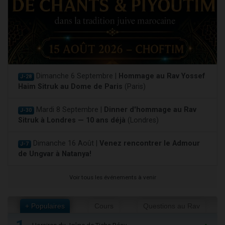
Dimanche 6 Septembre |
Hommage au Rav Yossef
J-28
Haim Sitruk au Dome de Paris
(Paris)
Mardi 8 Septembre |
Dinner d'hommage au Rav
J-30
Sitruk à Londres — 10 ans déjà
(Londres)
Dimanche 16 Août |
Venez rencontrer le Admour
J-7
de Ungvar à Natanya!
Voir tous les événements à venir
+ Populaires
Cours
Questions au Rav