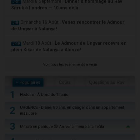
Mardi 8 Septembre |
Dinner d'hommage au Rav
J-31
Sitruk à Londres — 10 ans déjà
Dimanche 16 Août |
Venez rencontrer le Admour
J-8
de Ungvar à Natanya!
Mardi 18 Août |
Le Admour de Ungvar recevra en
J-10
plein Kikar de Natanya à Alonzo!
Voir tous les événements à venir
+ Populaires
Cours
Questions au Rav
1
Histoire - À bord du Titanic
2
URGENCE - Diane, 80 ans, en danger dans un appartement
insalubre
3
Mitsva en panique 😨 Arriver à l'heure à la Téfila