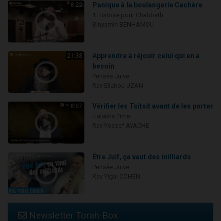
Panique à la boulangerie Cachère
8:22
1 Histoire pour Chabbath
Binyamin BENHAMOU
Apprendre à réjouir celui qui en a
21:38
besoin
Pensée Juive
Rav Eliahou UZAN
Vérifier les Tsitsit avant de les porter
8:07
Halakha Time
Rav Yossef AYACHE
Être Juif, ça vaut des milliards
Pensée Juive
Rav Yigal COHEN
Newsletter Torah-Box