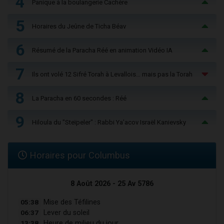
4
Panique à la boulangerie Cachère
5
Horaires du Jeûne de Ticha Béav
6
Résumé de la Paracha Réé en animation Vidéo IA
7
Ils ont volé 12 Sifré Torah à Levallois… mais pas la Torah
8
La Paracha en 60 secondes : Réé
9
Hiloula du "Steïpeler" : Rabbi Ya’acov Israël Kanievsky
Horaires pour Columbus
8 Août 2026 - 25 Av 5786
05:38
Mise des Téfilines
06:37
Lever du soleil
13:38
Heure de milieu du jour