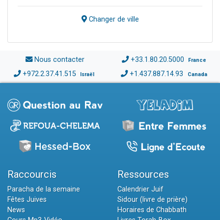
Changer de ville
Nous contacter
+33.1.80.20.5000
France
+972.2.37.41.515
+1.437.887.14.93
Israël
Canada
Raccourcis
Ressources
Paracha de la semaine
Calendrier Juif
Fêtes Juives
Sidour (livre de prière)
News
Horaires de Chabbath