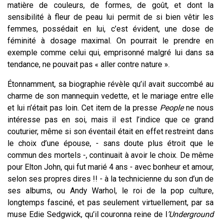
matière de couleurs, de formes, de goût, et dont la
sensibilité à fleur de peau lui permit de si bien vêtir les
femmes, possédait en lui, c’est évident, une dose de
féminité à dosage maximal. On pourrait le prendre en
exemple comme celui qui, emprisonné malgré lui dans sa
tendance, ne pouvait pas « aller contre nature ».
Étonnamment, sa biographie révèle qu’il avait succombé au
charme de son mannequin vedette, et le mariage entre elle
et lui n’était pas loin. Cet item de la presse
People
ne nous
intéresse pas en soi, mais il est l’indice que ce grand
couturier, même si son éventail était en effet restreint dans
le choix d’une épouse, - sans doute plus étroit que le
commun des mortels -, continuait à avoir le choix. De même
pour Elton John, qui fut marié 4 ans - avec bonheur et amour,
selon ses propres dires !! - à la technicienne du son d’un de
ses albums, ou Andy Warhol, le roi de la pop culture,
longtemps fasciné, et pas seulement virtuellement, par sa
muse Edie Sedgwick, qu’il couronna reine de l
’Underground