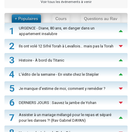
Voir tous les événements à venir
+ Populaires
Cours
Questions au Rav
1
URGENCE - Diane, 80 ans, en danger dans un
appartement insalubre
2
Ils ont volé 12 Sifré Torah à Levallois… mais pas la Torah
3
Histoire - À bord du Titanic
4
L'édito de la semaine - En visite chez le Steipler
5
Je manque d'estime de moi, comment y remédier ?
6
DERNIERS JOURS : Sauvez la jambe de Yohan
7
Assister à un mariage mélangé pour le repas et séparé
pour les danses ?! (Rav Gabriel DAYAN)