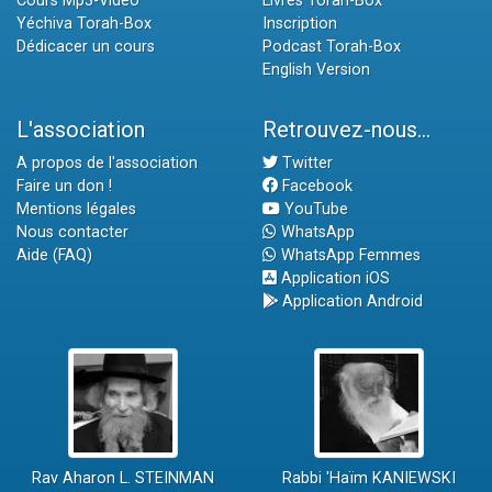
Cours Mp3-Vidéo
Livres Torah-Box
Yéchiva Torah-Box
Inscription
Dédicacer un cours
Podcast Torah-Box
English Version
L'association
Retrouvez-nous...
A propos de l'association
Twitter
Faire un don !
Facebook
Mentions légales
YouTube
Nous contacter
WhatsApp
Aide (FAQ)
WhatsApp Femmes
Application iOS
Application Android
Rav Aharon L. STEINMAN
Rabbi 'Haïm KANIEWSKI