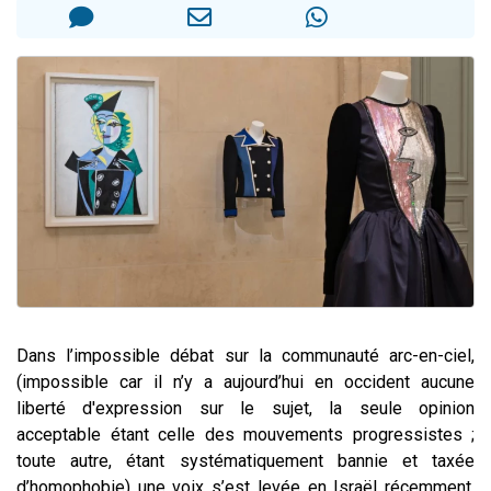
61 personnes viennent de demander une bénédiction
Il reste 49 places pour étudier en groupe sur Zoom
Ariel vient de donner son Maasser
Nathaniel vient de donner son Maasser
4 personnes viennent de nous rejoindre sur WhatsApp
Dans l’impossible débat sur la communauté arc-en-ciel,
(impossible car il n’y a aujourd’hui en occident aucune
liberté d'expression sur le sujet, la seule opinion
acceptable étant celle des mouvements progressistes ;
toute autre, étant systématiquement bannie et taxée
d’homophobie) une voix s’est levée en Israël récemment,