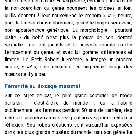
sont remises en cause. En Angleterre, certains partisans de
la non-coercition du genre poussent les choses si loin,
qu’ils donnent à leur nouveau-né le pronom «
it
», neutre,
pour le laisser choisir librement, quand le temps sera venu,
son appartenance générique. La morphologie - pourtant
claire - du bébé n’est plus la preuve de son identité
sexuelle. Tout est jouable et la nouvelle morale prêche
l’effacement du genre, et avec lui, gomme différences et
limites. Le Petit Robert lui-même, a intégré un pronom
neutre, «
iel
», pour encaisser ce surprenant virage des
mœurs né il y a peu.
Féminité au dosage maximal
Sur ce sujet délicat, le plus grand couturier de mode
parisien, - c'est-à-dire du monde -, qui a habillé
sublimement les femmes pendant 50 ans de carrière, des
stars de cinéma aux ministres, peut nous apporter matière à
réflexion. Ses robes-créations sont aujourd’hui exposées
dans les plus grands musées du monde, tant son génie fut