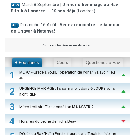
Mardi 8 Septembre |
Dinner d'hommage au Rav
J-29
Sitruk à Londres — 10 ans déjà
(Londres)
Dimanche 16 Août |
Venez rencontrer le Admour
J-6
de Ungvar à Natanya!
Voir tous les événements à venir
+ Populaires
Cours
Questions au Rav
1
MERCI - Grâce à vous, l'opération de Yohan va avoir lieu
🙏
2
URGENCE MARIAGE : Ils se marient dans 6 JOURS et ils
n'ont RIEN
3
Micro-trottoir - T'as donné ton MA’ASSER ?
4
Horaires du Jeûne de Ticha Béav
Décès du Rav ‘Haïm Peretz, figure de la Torah tunisienne