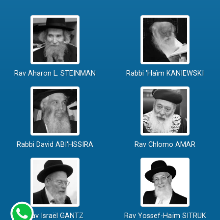
Rav Aharon L. STEINMAN
Rabbi 'Haïm KANIEWSKI
Rabbi David ABI'HSSIRA
Rav Chlomo AMAR
Rav Israël GANTZ
Rav Yossef-Haïm SITRUK