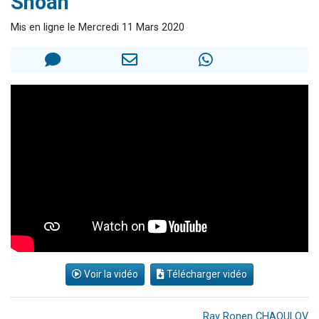
Shoah
3 personnes viennent de nous rejoindre sur WhatsApp
Mis en ligne le Mercredi 11 Mars 2020
11 personnes viennent de demander une bénédiction
Il reste 49 places pour étudier en groupe sur Zoom
3 personnes viennent de faire un don pour Diane, 80 ans, dans un appartement insalubre
5 personnes viennent de faire un don pour Reloger Rivka, 6 enfants, victime de violences...
Voir la vidéo
Télécharger vidéo
Rav Ronen CHAOULOV