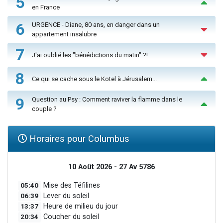
5
en France
6
URGENCE - Diane, 80 ans, en danger dans un
appartement insalubre
7
J'ai oublié les "bénédictions du matin" ?!
8
Ce qui se cache sous le Kotel à Jérusalem...
9
Question au Psy : Comment raviver la flamme dans le
couple ?
Horaires pour Columbus
10 Août 2026 - 27 Av 5786
05:40
Mise des Téfilines
06:39
Lever du soleil
13:37
Heure de milieu du jour
20:34
Coucher du soleil