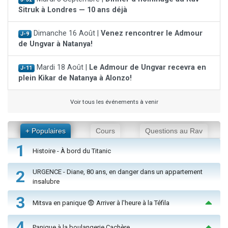
Sitruk à Londres — 10 ans déjà
Dimanche 16 Août |
Venez rencontrer le Admour
J-9
de Ungvar à Natanya!
Mardi 18 Août |
Le Admour de Ungvar recevra en
J-11
plein Kikar de Natanya à Alonzo!
Voir tous les événements à venir
+ Populaires
Cours
Questions au Rav
1
Histoire - À bord du Titanic
2
URGENCE - Diane, 80 ans, en danger dans un appartement
insalubre
3
Mitsva en panique 😨 Arriver à l'heure à la Téfila
4
Panique à la boulangerie Cachère