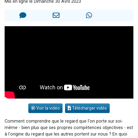
Mis en ligne le Dimanche 30 Avril 2023
Il reste 49 places pour étudier en groupe sur Zoom
12 nouvelles musiques dans Torah-Box Music
3 personnes viennent de nous rejoindre sur WhatsApp
2 personnes viennent de nous rejoindre sur WhatsApp
2 personnes viennent de nous rejoindre sur WhatsApp
Voir la vidéo
Télécharger vidéo
Comment comprendre que le regard que l'on porte sur soi-
même - bien plus que ses propres compétences objectives - est
à l'origine du regard que les autres portent sur nous ? En quoi