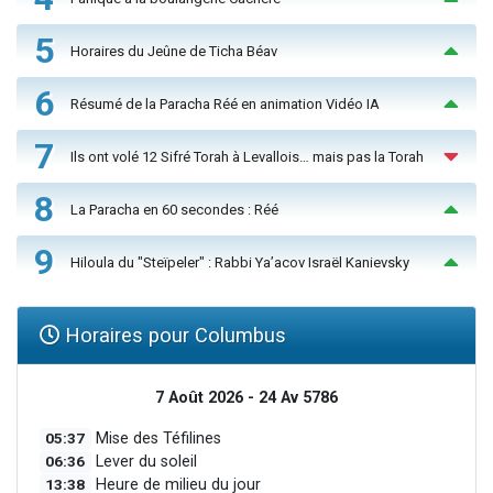
5
Horaires du Jeûne de Ticha Béav
6
Résumé de la Paracha Réé en animation Vidéo IA
7
Ils ont volé 12 Sifré Torah à Levallois… mais pas la Torah
8
La Paracha en 60 secondes : Réé
9
Hiloula du "Steïpeler" : Rabbi Ya’acov Israël Kanievsky
Horaires pour Columbus
7 Août 2026 - 24 Av 5786
05:37
Mise des Téfilines
06:36
Lever du soleil
13:38
Heure de milieu du jour