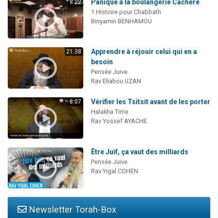
Panique à la boulangerie Cachère
8:22
1 Histoire pour Chabbath
Binyamin BENHAMOU
Apprendre à réjouir celui qui en a
21:38
besoin
Pensée Juive
Rav Eliahou UZAN
Vérifier les Tsitsit avant de les porter
8:07
Halakha Time
Rav Yossef AYACHE
Être Juif, ça vaut des milliards
Pensée Juive
Rav Yigal COHEN
Newsletter Torah-Box