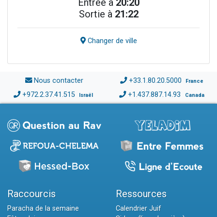
Entrée à
20:20
Sortie à
21:22
Changer de ville
Nous contacter
+33.1.80.20.5000
France
+972.2.37.41.515
+1.437.887.14.93
Israël
Canada
Raccourcis
Ressources
Paracha de la semaine
Calendrier Juif