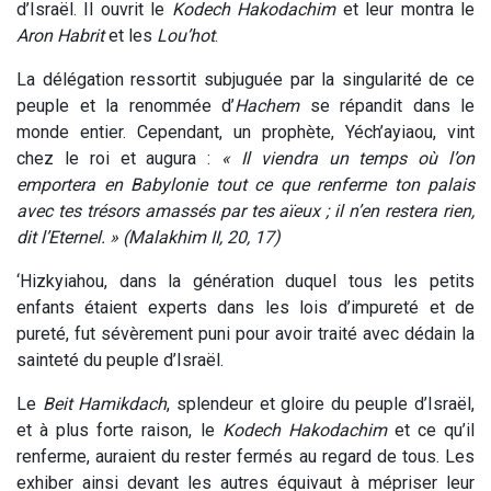
d’Israël. Il ouvrit le
Kodech Hakodachim
et leur montra le
Aron Habrit
et les
Lou’hot
.
La délégation ressortit subjuguée par la singularité de ce
peuple et la renommée d’
Hachem
se répandit dans le
monde entier. Cependant, un prophète, Yéch’ayiaou, vint
chez le roi et augura :
« Il viendra un temps où l’on
emportera en Babylonie tout ce que renferme ton palais
avec tes trésors amassés par tes aïeux ; il n’en restera rien,
dit l’Eternel. »
(Malakhim II, 20, 17)
‘Hizkyiahou, dans la génération duquel tous les petits
enfants étaient experts dans les lois d’impureté et de
pureté, fut sévèrement puni pour avoir traité avec dédain la
sainteté du peuple d’Israël.
Le
Beit Hamikdach
, splendeur et gloire du peuple d’Israël,
et à plus forte raison, le
Kodech Hakodachim
et ce qu’il
renferme, auraient du rester fermés au regard de tous. Les
exhiber ainsi devant les autres équivaut à mépriser leur