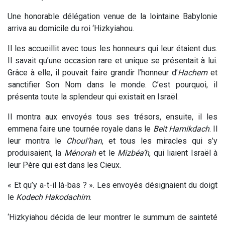
Une honorable délégation venue de la lointaine Babylonie
arriva au domicile du roi ‘Hizkyiahou.
Il les accueillit avec tous les honneurs qui leur étaient dus.
Il savait qu’une occasion rare et unique se présentait à lui.
Grâce à elle, il pouvait faire grandir l’honneur d’
Hachem
et
sanctifier Son Nom dans le monde. C’est pourquoi, il
présenta toute la splendeur qui existait en Israël.
Il montra aux envoyés tous ses trésors, ensuite, il les
emmena faire une tournée royale dans le
Beit
Hamikdach
. Il
leur montra le
Choul’han
, et tous les miracles qui s’y
produisaient, la
Ménorah
et le
Mizbéa’h
, qui liaient Israël à
leur Père qui est dans les Cieux.
« Et qu’y a-t-il là-bas ? ». Les envoyés désignaient du doigt
le
Kodech
Hakodachim
.
‘Hizkyiahou décida de leur montrer le summum de sainteté