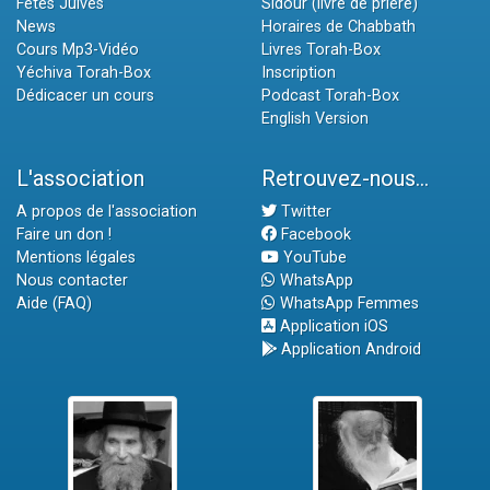
Fêtes Juives
Sidour (livre de prière)
News
Horaires de Chabbath
Cours Mp3-Vidéo
Livres Torah-Box
Yéchiva Torah-Box
Inscription
Dédicacer un cours
Podcast Torah-Box
English Version
L'association
Retrouvez-nous...
A propos de l'association
Twitter
Faire un don !
Facebook
Mentions légales
YouTube
Nous contacter
WhatsApp
Aide (FAQ)
WhatsApp Femmes
Application iOS
Application Android