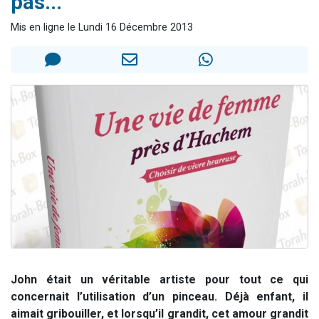
pas...
Ariel vient de donner son Maasser
Mis en ligne le Lundi 16 Décembre 2013
Il reste 49 places pour étudier en groupe sur Zoom
Nathaniel vient de donner son Maasser
6 personnes viennent de faire un don pour 5 enfants déjà orphelins risquent de perdre leur maman
3 personnes viennent de nous rejoindre sur WhatsApp
John était un véritable artiste pour tout ce qui
concernait l’utilisation d’un pinceau. Déjà enfant, il
aimait gribouiller, et lorsqu’il grandit, cet amour grandit