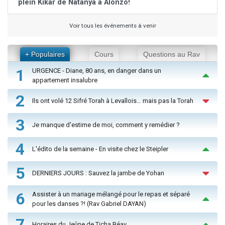
plein Kikar de Natanya à Alonzo!
Voir tous les événements à venir
+ Populaires
Cours
Questions au Rav
1
URGENCE - Diane, 80 ans, en danger dans un
appartement insalubre
2
Ils ont volé 12 Sifré Torah à Levallois… mais pas la Torah
3
Je manque d'estime de moi, comment y remédier ?
4
L'édito de la semaine - En visite chez le Steipler
5
DERNIERS JOURS : Sauvez la jambe de Yohan
6
Assister à un mariage mélangé pour le repas et séparé
pour les danses ?! (Rav Gabriel DAYAN)
7
Horaires du Jeûne de Ticha Béav