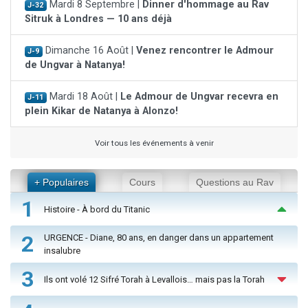
Mardi 8 Septembre |
Dinner d'hommage au Rav
J-32
Sitruk à Londres — 10 ans déjà
Dimanche 16 Août |
Venez rencontrer le Admour
J-9
de Ungvar à Natanya!
Mardi 18 Août |
Le Admour de Ungvar recevra en
J-11
plein Kikar de Natanya à Alonzo!
Voir tous les événements à venir
+ Populaires
Cours
Questions au Rav
1
Histoire - À bord du Titanic
2
URGENCE - Diane, 80 ans, en danger dans un appartement
insalubre
3
Ils ont volé 12 Sifré Torah à Levallois… mais pas la Torah