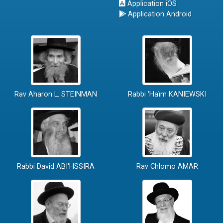
Application iOS
Application Android
Rav Aharon L. STEINMAN
Rabbi 'Haïm KANIEWSKI
Rabbi David ABI'HSSIRA
Rav Chlomo AMAR