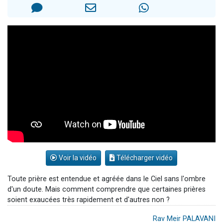
Nouvelle émission radio : Visions de grandeur n°104 : Le Chabbath et le Birkat Hamazone à travers le temps
61 personnes viennent de demander une bénédiction
Ariel vient de donner son Maasser
Il reste 49 places pour étudier en groupe sur Zoom
Eva vient de donner son Maasser
Voir la vidéo
Télécharger vidéo
Toute prière est entendue et agréée dans le Ciel sans l'ombre
d'un doute. Mais comment comprendre que certaines prières
soient exaucées très rapidement et d'autres non ?
Rav Meir PALAVANI