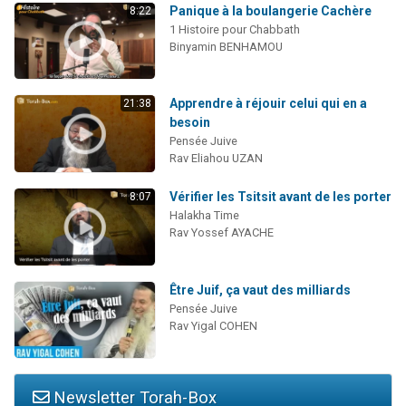
Panique à la boulangerie Cachère
8:22
1 Histoire pour Chabbath
Binyamin BENHAMOU
Apprendre à réjouir celui qui en a
21:38
besoin
Pensée Juive
Rav Eliahou UZAN
Vérifier les Tsitsit avant de les porter
8:07
Halakha Time
Rav Yossef AYACHE
Être Juif, ça vaut des milliards
Pensée Juive
Rav Yigal COHEN
Newsletter Torah-Box