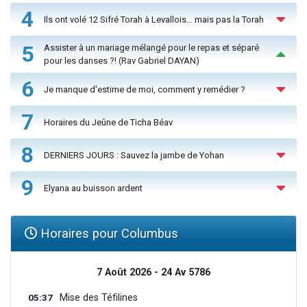
4
Ils ont volé 12 Sifré Torah à Levallois… mais pas la Torah
5
Assister à un mariage mélangé pour le repas et séparé
pour les danses ?! (Rav Gabriel DAYAN)
6
Je manque d'estime de moi, comment y remédier ?
7
Horaires du Jeûne de Ticha Béav
8
DERNIERS JOURS : Sauvez la jambe de Yohan
9
Elyana au buisson ardent
Horaires pour Columbus
7 Août 2026 - 24 Av 5786
05:37
Mise des Téfilines