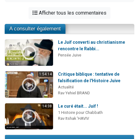
Afficher tous les commentaires
A consulter également
Le Juif converti au christianisme
rencontre le Rabbi...
Pensée Juive
Critique biblique : tentative de
1:54:14
falsification de l'Histoire Juive
Actualité
Rav Yehiel BRAND
Le curé était... Juif !
14:38
1 Histoire pour Chabbath
Rav Itshak 'HAVIV