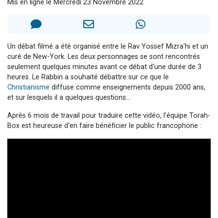
Mis en ligne le Mercredi 23 Novembre 2022
3 personnes viennent de nous rejoindre sur WhatsApp
2 nouvelles musiques dans Torah-Box Music
8 personnes viennent de faire un don pour Tsédaka : pauvres d'Israel
Un débat filmé a été organisé entre le Rav Yossef Mizra'hi et un
Nouvelle émission radio : Visions de grandeur n°104 : Le Chabbath et le Birkat Hamazone à travers le temps
curé de New-York. Les deux personnages se sont rencontrés
seulement quelques minutes avant ce débat d'une durée de 3
4 personnes viennent de nous rejoindre sur WhatsApp
heures. Le Rabbin a souhaité débattre sur ce que le
Christianisme
diffuse comme enseignements depuis 2000 ans,
et sur lesquels il a quelques questions...
Après 6 mois de travail pour traduire cette vidéo, l'équipe Torah-
Box est heureuse d'en faire bénéficier le public francophone :