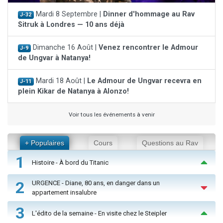
Mardi 8 Septembre |
Dinner d'hommage au Rav
J-32
Sitruk à Londres — 10 ans déjà
Dimanche 16 Août |
Venez rencontrer le Admour
J-9
de Ungvar à Natanya!
Mardi 18 Août |
Le Admour de Ungvar recevra en
J-11
plein Kikar de Natanya à Alonzo!
Voir tous les événements à venir
+ Populaires
Cours
Questions au Rav
1
Histoire - À bord du Titanic
2
URGENCE - Diane, 80 ans, en danger dans un
appartement insalubre
3
L'édito de la semaine - En visite chez le Steipler