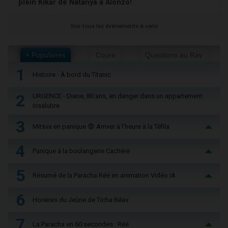
plein Kikar de Natanya à Alonzo!
Voir tous les événements à venir
+ Populaires
Cours
Questions au Rav
1
Histoire - À bord du Titanic
2
URGENCE - Diane, 80 ans, en danger dans un appartement
insalubre
3
Mitsva en panique 😨 Arriver à l'heure à la Téfila
4
Panique à la boulangerie Cachère
5
Résumé de la Paracha Réé en animation Vidéo IA
6
Horaires du Jeûne de Ticha Béav
7
La Paracha en 60 secondes : Réé