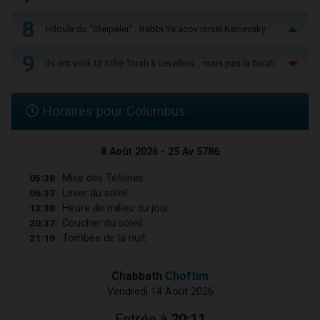
8
Hiloula du "Steïpeler" : Rabbi Ya’acov Israël Kanievsky
9
Ils ont volé 12 Sifré Torah à Levallois… mais pas la Torah
Horaires pour Columbus
8 Août 2026 - 25 Av 5786
05:38
Mise des Téfilines
06:37
Lever du soleil
13:38
Heure de milieu du jour
20:37
Coucher du soleil
21:19
Tombée de la nuit
Chabbath
Choftim
Vendredi 14 Août 2026
Entrée à
20:11