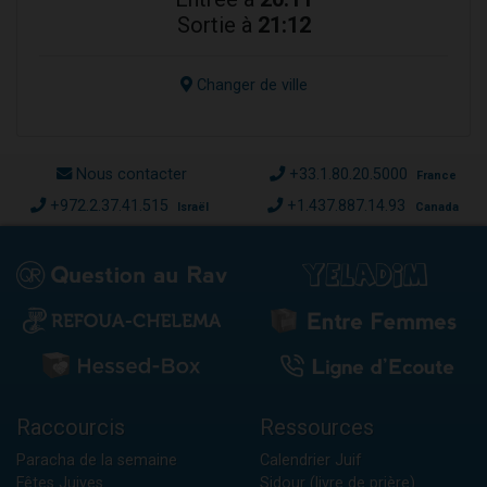
Sortie à
21:12
Changer de ville
Nous contacter
+33.1.80.20.5000
France
+972.2.37.41.515
+1.437.887.14.93
Israël
Canada
Raccourcis
Ressources
Paracha de la semaine
Calendrier Juif
Fêtes Juives
Sidour (livre de prière)