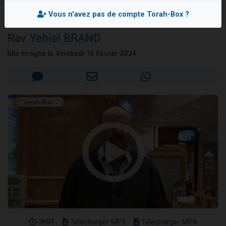
falsification de
13 personnes viennent de demander une bénédiction
l'Histoire Juive
Vous n'avez pas de compte Torah-Box ?
30 personnes viennent de faire un don pour Sauvez la jambe de Yohan
Rav Yehiel BRAND
Il reste 49 places pour étudier en groupe sur Zoom
Mis en ligne le Vendredi 16 Février 2024
12 nouvelles musiques dans Torah-Box Music
29 personnes viennent de demander une bénédiction
3h51
Télécharger MP3
Télécharger MP4