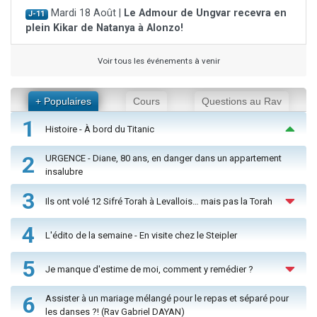
Mardi 18 Août |
Le Admour de Ungvar recevra en
J-11
plein Kikar de Natanya à Alonzo!
Voir tous les événements à venir
+ Populaires
Cours
Questions au Rav
1
Histoire - À bord du Titanic
2
URGENCE - Diane, 80 ans, en danger dans un appartement
insalubre
3
Ils ont volé 12 Sifré Torah à Levallois… mais pas la Torah
4
L'édito de la semaine - En visite chez le Steipler
5
Je manque d'estime de moi, comment y remédier ?
6
Assister à un mariage mélangé pour le repas et séparé pour
les danses ?! (Rav Gabriel DAYAN)