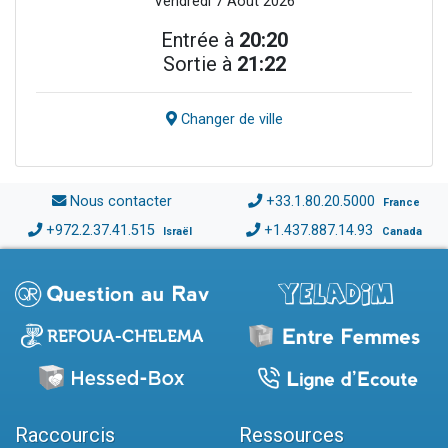
Vendredi 7 Août 2026
Entrée à
20:20
Sortie à
21:22
Changer de ville
Nous contacter
+33.1.80.20.5000
France
+972.2.37.41.515
+1.437.887.14.93
Israël
Canada
Raccourcis
Ressources