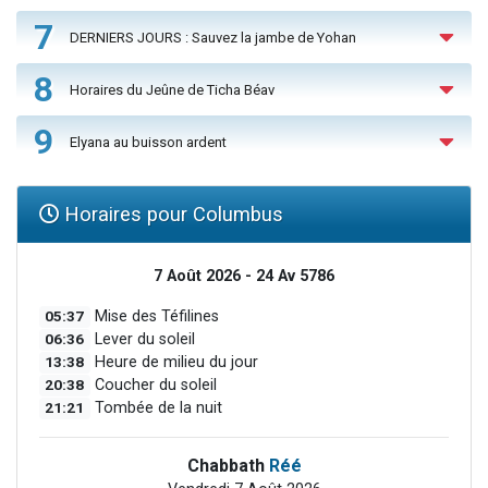
7
DERNIERS JOURS : Sauvez la jambe de Yohan
8
Horaires du Jeûne de Ticha Béav
9
Elyana au buisson ardent
Horaires pour Columbus
7 Août 2026 - 24 Av 5786
05:37
Mise des Téfilines
06:36
Lever du soleil
13:38
Heure de milieu du jour
20:38
Coucher du soleil
21:21
Tombée de la nuit
Chabbath
Réé