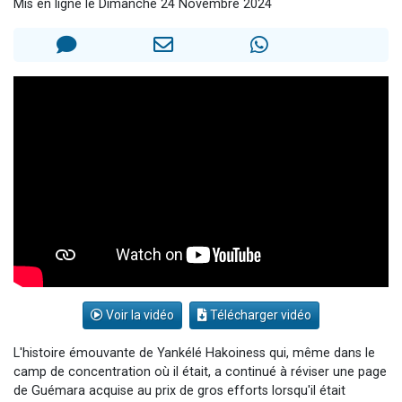
Mis en ligne le Dimanche 24 Novembre 2024
61 personnes viennent de demander une bénédiction
Ariel vient de donner son Maasser
Il reste 49 places pour étudier en groupe sur Zoom
Eva vient de donner son Maasser
4 personnes viennent de nous rejoindre sur WhatsApp
Voir la vidéo
Télécharger vidéo
L'histoire émouvante de Yankélé Hakoiness qui, même dans le
camp de concentration où il était, a continué à réviser une page
de Guémara acquise au prix de gros efforts lorsqu'il était