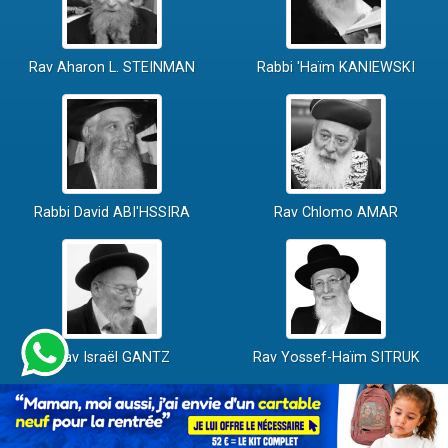
Rav Aharon L. STEINMAN
Rabbi 'Haïm KANIEWSKI
Rabbi David ABI'HSSIRA
Rav Chlomo AMAR
Rav Israël GANTZ
Rav Yossef-Haïm SITRUK