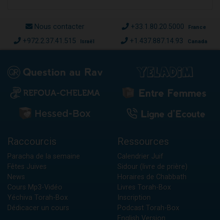
Nous contacter
+33.1.80.20.5000
France
+972.2.37.41.515
+1.437.887.14.93
Israël
Canada
Raccourcis
Ressources
Paracha de la semaine
Calendrier Juif
Fêtes Juives
Sidour (livre de prière)
News
Horaires de Chabbath
Cours Mp3-Vidéo
Livres Torah-Box
Yéchiva Torah-Box
Inscription
Dédicacer un cours
Podcast Torah-Box
English Version