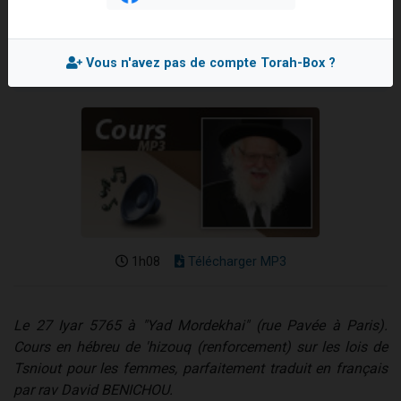
Rabbi Eliyahu FALK
Il reste 49 places pour étudier en groupe sur Zoom
Mis en ligne le Mercredi 26 Juillet 2006
12 nouvelles musiques dans Torah-Box Music
Vous n'avez pas de compte Torah-Box ?
3 personnes viennent de nous rejoindre sur WhatsApp
2 personnes viennent de nous rejoindre sur WhatsApp
2 personnes viennent de nous rejoindre sur WhatsApp
1h08
Télécharger MP3
Le 27 Iyar 5765 à "Yad Mordekhai" (rue Pavée à Paris).
Cours en hébreu de 'hizouq (renforcement) sur les lois de
Tsniout pour les femmes, parfaitement traduit en français
par rav David BENICHOU.