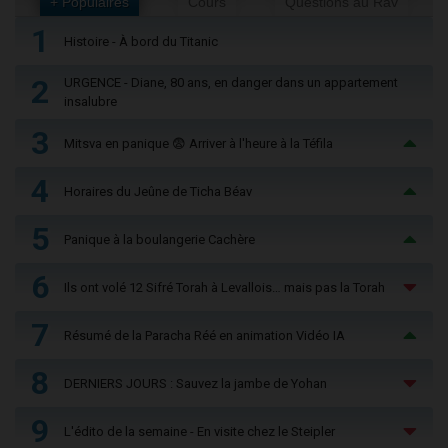
+ Populaires
Cours
Questions au Rav
1
Histoire - À bord du Titanic
2
URGENCE - Diane, 80 ans, en danger dans un appartement
insalubre
3
Mitsva en panique 😨 Arriver à l'heure à la Téfila
4
Horaires du Jeûne de Ticha Béav
5
Panique à la boulangerie Cachère
6
Ils ont volé 12 Sifré Torah à Levallois… mais pas la Torah
7
Résumé de la Paracha Réé en animation Vidéo IA
8
DERNIERS JOURS : Sauvez la jambe de Yohan
9
L'édito de la semaine - En visite chez le Steipler