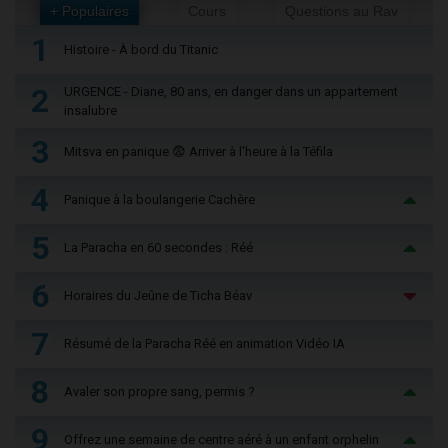
+ Populaires
Cours
Questions au Rav
1
Histoire - À bord du Titanic
2
URGENCE - Diane, 80 ans, en danger dans un appartement
insalubre
3
Mitsva en panique 😨 Arriver à l'heure à la Téfila
4
Panique à la boulangerie Cachère
5
La Paracha en 60 secondes : Réé
6
Horaires du Jeûne de Ticha Béav
7
Résumé de la Paracha Réé en animation Vidéo IA
8
Avaler son propre sang, permis ?
9
Offrez une semaine de centre aéré à un enfant orphelin