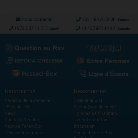
Nous contacter
+33.1.80.20.5000
France
+972.2.37.41.515
+1.437.887.14.93
Israël
Canada
Raccourcis
Ressources
Paracha de la semaine
Calendrier Juif
Fêtes Juives
Sidour (livre de prière)
News
Horaires de Chabbath
Cours Mp3-Vidéo
Livres Torah-Box
Yéchiva Torah-Box
Inscription
Dédicacer un cours
Podcast Torah-Box