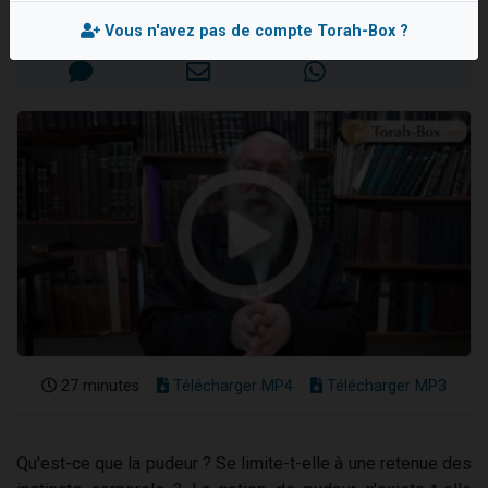
13 personnes viennent de demander une bénédiction
Mis en ligne le Mardi 16 Juin 2026
Vous n'avez pas de compte Torah-Box ?
30 personnes viennent de faire un don pour Sauvez la jambe de Yohan
Il reste 49 places pour étudier en groupe sur Zoom
12 nouvelles musiques dans Torah-Box Music
29 personnes viennent de demander une bénédiction
27 minutes
Télécharger MP4
Télécharger MP3
Qu'est-ce que la pudeur ? Se limite-t-elle à une retenue des